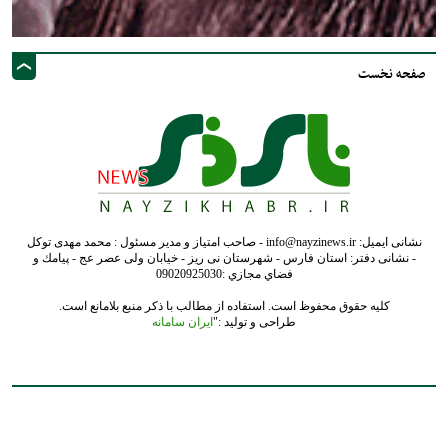
صفحه نخست
نشانی ایمیل: info@nayzinews.ir - صاحب امتیاز و مدیر مسئول : محمد مهدی توکل
- نشانی دفتر: استان فارس - شهرستان نی ریز - خیابان ولی عصر عج - پيامك و
فضاي مجازي :09020925030
کلیه حقوق محفوظ است. استفاده از مطالب با ذکر منبع بلامانع است.
طراحی و تولید :"
ایران سامانه