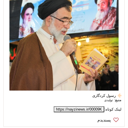
رسول کردگاری
منبع:
تولیدی
لینک کوتاه:
https://nayzinews.ir/00009K