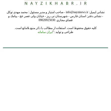
نشانی ایمیل: info@nayzinews.ir - صاحب امتیاز و مدیر مسئول : محمد مهدی توکل
- نشانی دفتر: استان فارس - شهرستان نی ریز - خیابان ولی عصر عج - پيامك و
فضاي مجازي :09020925030
کلیه حقوق محفوظ است. استفاده از مطالب با ذکر منبع بلامانع است.
طراحی و تولید :"
ایران سامانه