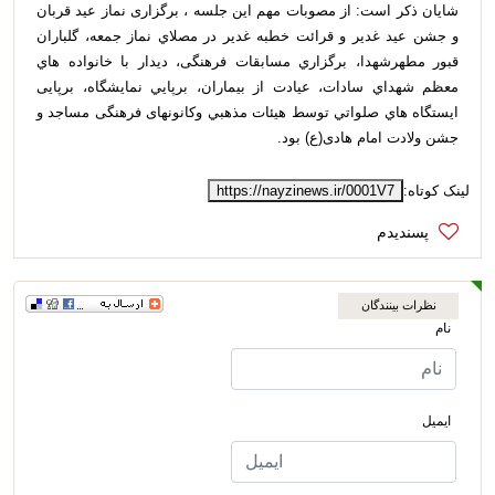
شایان ذکر است: از مصوبات مهم اين جلسه ، برگزاری نماز عيد قربان
و جشن عيد غدير و قرائت خطبه غدیر در مصلاي نماز جمعه، گلباران
قبور مطهرشهدا، برگزاري مسابقات فرهنگی، ديدار با خانواده هاي
معظم شهداي سادات، عيادت از بيماران، برپايي نمایشگاه، برپایی
ايستگاه هاي صلواتي توسط هيئات مذهبي وکانونهای فرهنگی مساجد و
جشن ولادت امام هادی(ع) بود.
لینک کوتاه:
https://nayzinews.ir/0001V7
نظرات بینندگان
نام
ایمیل