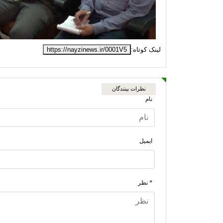
لینک کوتاه:
https://nayzinews.ir/0001V5
نظرات بینندگان
نام
ایمیل
* نظر