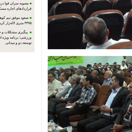
مصوبه سران قوا دربا
قراردادهای اجاره مسک
صعود موفق تیم کوهنو
۴۳۷۵ متری لاله‌زار کرمان
پیگیری مشکلات و حم
ورزشی؛ برنامه ویژه ا
توسعه دو و میدانی