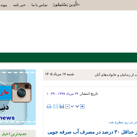
«الَّذِينَ يَسْتَمِعُونَ الْقَوْلَ فَيَتَّبِعُونَ أَحْسَنَهُ أُوْل
.
.
تماس با ما
خبر نامه
پیوند 
شنبه ۱۷ مرداد ۱۴۰۵
ز زندانیان و خانواده‌های آنان
تاریخ انتشار:
۲۴ مرداد ۱۳۹۷ - ۱۰:۳۹
در نی ریز مطرح شد :
با اجرای طرح سایه‌بان در مزارع و باغات فضای باز حداقل ۳۰ درصد در مصرف آب صرفه جویی
جدیدترین اخبار