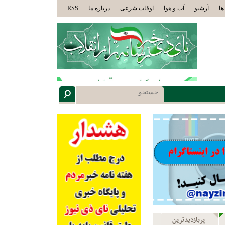
َئِكَ الَّذِينَ هَدَاهُمُ اللَّهُ وَأُوْلَئِكَ هُمْ أُوْلُوا الْأَلْبَابِ» عاقلان هدایت یافته،حرفها را میشن
.
.
.
.
.
ها
آرشیو
آب و هوا
اوقات شرعی
درباره ما
RSS
پربازدیدترین