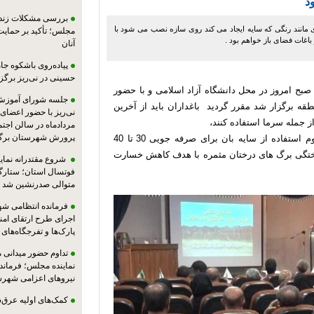
د
بررسی مشکلات زندان
 مانند رنگی که سایه ایجاد می کند روی سازه نصب می شود با
مجلس؛ تأکید بر حمایت ا
اغات فضای باز خواهم بود .
آنان
پیاده‌روی باشکوه جام
حسینی در نی‌ریز برگز
 صبح امروز در محل دانشگاه آزاد اسلامی و با حضور
جلسه شورای آموزش
ه برگزار شد مقرر گردید باغداران باید از آخرین
ز جمله سرما استفاده کنند،
مردادماه در سالن اجت
پرورش شهرستان برگز
در این کارگاه آموزشی به تنش های آب و هوایی بر لزوم استفاده از سایه بان برای صرفه جویی 30 تا 40
سوختگی برگ های درختان مثمره با هدف کاهش خسارت
شروع مقتدرانه نمایند
فوتسال استان؛ ستارگا
متوالی صدرنشین شد
فرمانده انتظامی شهر
اجرای طرح ارتقای امن
پارک‌ها و تفرجگاه‌های
تداوم حضور میدانی 
نماینده مجلس؛ فرماندا
نیروهای اعزامی شهرست
کمک‌های اولیه عرق‌