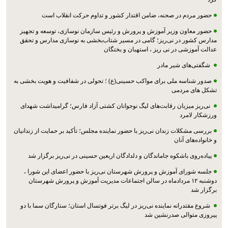
حضور مردم در صحنه، ضامن اقتدار کشور و تداوم حرکت انقلاب است
حضور معاون وزیر آموزش و پرورش و رئیس سازمان نوسازی، توسعه و تجهیز
مدارس کشور در نی‌ریز؛ گامی در مسیر شتاب‌بخشی به نوسازی مدارس و تحقق
عدالت آموزشی در نی ریز ، استهبان و بختگان
شگفتی‌های شیر مادر
صدور شناسه ملی برای مواکب حسینی(ع) ؛ تحولی در شفافیت و هویت بخشی به
تشکل های مردمی
نی‌ریز میزبان رقابت‌های لیگ نوجوانان کشتی آزاد فارس؛ گرامیداشت شهدای
ورزشکار لامرد
بررسی مشکلات زندان نی‌ریز با حضور نماینده مجلس؛ تأکید بر حمایت از زندانیان
و خانواده‌های آنان
پیاده‌روی باشکوه جاماندگان و دلدادگان اربعین حسینی در نی‌ریز برگزار شد
جلسه شورای آموزش و پرورش شهرستان نی‌ریز با حضور اعضای این شورا ،
دوشنبه ۱۲ مردادماه در سالن اجتماعات مدیریت آموزش و پرورش شهرستان
برگزار شد
شروع مقتدرانه نماینده نی‌ریز در لیگ برتر فوتسال استان؛ ستارگان سما با دو
پیروزی متوالی صدرنشین شد