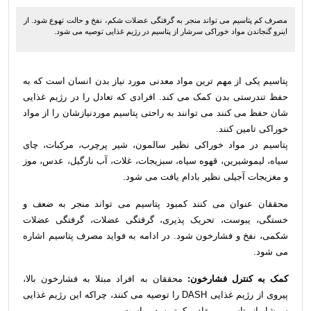
مصرف کم پتاسیم می تواند منجر به گرفتگی عضلات شکم، نفخ و حالت تهوع شود. از
اینرو گنجاندن مواد خوراکی سرشار از پتاسیم در رژیم غذایی توصیه می شود.
پتاسیم یکی از مهم ترین مواد معدنی مورد نیاز بدن انسان است که به
حفظ تندرستی بدن کمک می کند. افرادی که تعادل را در رژیم غذایی
شان حفظ می کنند می توانند به راحتی پتاسیم موردنیازشان را از مواد
خوراکی تامین کنند.
پتاسیم در مواد خوراکی نظیر سالمون، شیر پرچرب، مرکبات، چای
سیاه، لیموشیرین، قهوه سیاه، سبزیجات، غلات، آب نارگیل، عدس، موز
و مغزیجات آجیلی نظیر بادام یافت می شود.
محققان عنوان می کنند کمبود پتاسیم می تواند منجر به ضعف و
خستگی، یبوست، تحریک پذیری، گرفتگی عضلات، گرفتگی عضلات
شکمی، نفخ و فشارخون شود. در ادامه به فواید مصرف پتاسیم اشاره
می شود.
کمک به کنترل فشارخون:
محققان به افراد مبتلا به فشارخون بالا،
پیروی از رژیم غذایی DASH را توصیه می کنند، چراکه این رژیم غذایی
سرشار از پتاسیم و مقادیر کمتر سدیم است.