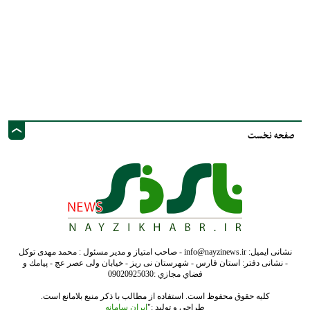
صفحه نخست
نشانی ایمیل: info@nayzinews.ir - صاحب امتیاز و مدیر مسئول : محمد مهدی توکل
- نشانی دفتر: استان فارس - شهرستان نی ریز - خیابان ولی عصر عج - پيامك و
فضاي مجازي :09020925030
کلیه حقوق محفوظ است. استفاده از مطالب با ذکر منبع بلامانع است.
طراحی و تولید :"
ایران سامانه