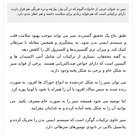
سیر به عنوان جزئی از خانواده آلیوم که در آن پیاز، پیازچه و تره فرنگی هم قرار دارند،
دارای ترکیباتی است که هم فواید زیادی برای سلامت داشته و هم عطر تندی دارد.
طبق نتاج یک تحقیق گسترده، سیر می تواند موجب بهبود سلامت قلب
و سیستم ایمنی بدن شود، به پیشگیری و همچنین مقابله با سرطان
کمک کند، و میزان تری گلیسیریدها و کلسترول کل را کاهش دهد.
به گفته محققان، بسیاری از ترکیبات آن شامل آنتی اکسیدان ها و
آلیسین است که دارای خواص ضدباکتریایی هستند. برخی از فواید سیر
به شکل خام و برخی به شکل پخته وجود دارند.
می توان سیر را به شکل خردشده به انواع خوراک ها افزود، به صورت
رنده شده به سس سالاد افزود یا آن را همراه با نخود یا لوبیا پوره کرد.
اما توصیه می شود همیشه سیر را به صورت خام مصرف نکنید. می
توانید آن را به شکل پخته آماده کرده و به غذایتان بیفزایید.
سیر حاوی ترکیبات گوگرد است که سیستم ایمنی بدن را تحریک کرده و
پتانسیل بالایی در نابودی تومورهای سرطانی دارد.