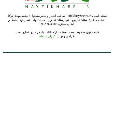
نشانی ایمیل: info@nayzinews.ir - صاحب امتیاز و مدیر مسئول : محمد مهدی توکل
- نشانی دفتر: استان فارس - شهرستان نی ریز - خیابان ولی عصر عج - پيامك و
فضاي مجازي :09020925030
کلیه حقوق محفوظ است. استفاده از مطالب با ذکر منبع بلامانع است.
طراحی و تولید :"
ایران سامانه