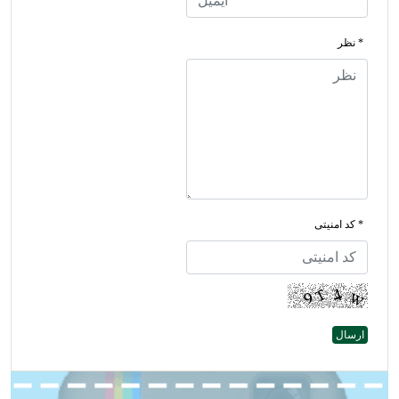
* نظر
* کد امنیتی