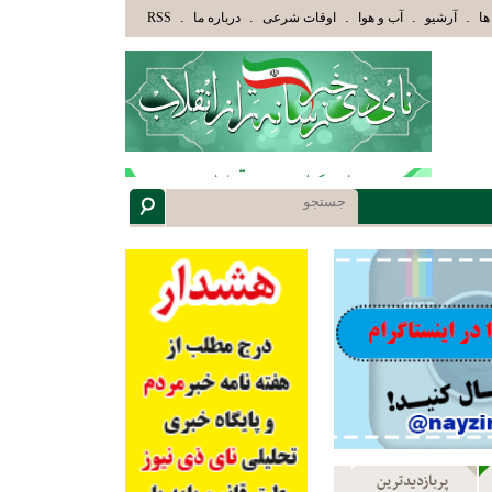
لَئِكَ الَّذِينَ هَدَاهُمُ اللَّهُ وَأُوْلَئِكَ هُمْ أُوْلُوا الْأَلْبَابِ» عاقلان هدایت یافته،حرفها را میش
.
.
.
.
.
ها
آرشیو
آب و هوا
اوقات شرعی
درباره ما
RSS
پربازدیدترین