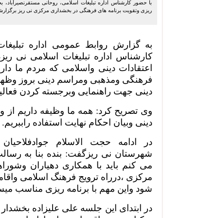
با حضور کارشناس اداره تبلیغات اسلامی، روحانی مستقرنصیرآباد، 
ریزی وتقویت برنامه های فرهنگی در بخشداری مرکزی نی ریز برگزارش
به گزارش روابط عمومی اداره تبلیغات
کارشناس اداره تبلیغات اسلامی نی ریزد
اعتقادات دینی واسلامی که مردم ما دارن
فرهنگی ومذهبی ومراسم دینی بروز وظهورپی
دینی جهت راهنمایی وبرجسته کردن فعال
وی تصریح کرد: همه ما وظیفه داریم از وج
دینی وبیان احکام نهایت استفاده راببریم.
در ادامه حجت الاسلام جوادفلاحیان
شهرستان نی ریزگفت: بنده بنا به رسا
می کنم باید با همکاری دهیاران وشور
مرکزی ،درراه ترویج فرهنگ اسلامی واقامه
شود واین مهم با برنامه ریزی مناسب می
در ابتدای این جلسه علی علیزاده بخشدار 