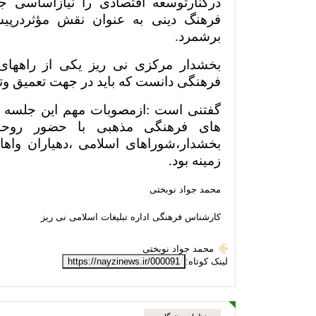
درکنارتوسعه اقتصادی را نیازاساسی 
فرهنگ دینی به عنوان نقش مؤثردرپی
برشمرد.
بخشدار مرکزی نی ریز یکی از راههای 
فرهنگی دانست که باید در جهت تعمیق وتر
گفتنی است :ازمصوبات مهم این جلسه بر
های فرهنگی مذهبی با حضور روحا
بخشدار،شوراهای اسلامی ،دهیاران واه
زمینه بود.
محمد جواد نوبختی
کارشناس فرهنگی اداره تبلیغات اسلامی نی ریز
محمد جواد نوبختی
لینک کوتاه:
https://nayzinews.ir/000091