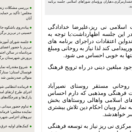
بخشدارمرکزی،دهیاران ورؤسای شوراهای اسلامی جلسه برنامه
د.
بررسی مشکلات زندان
مجلس؛ تأکید بر حمایت ا
آنان
 اسلامی نی ریز،علیرضا خدادادگی
پیاده‌روی باشکوه جام
حسینی در نی‌ریز برگز
ر این جلسه اظهارداشت:با توجه به
دواین اعتقادات دراجرای برنامه های
جلسه شورای آموزش
دامی کند لذا نیاز به روحانی ومبلغ
مردادماه در سالن اجت
یتها به خوبی احساس می شود.
پرورش شهرستان برگز
ود مبلغین دینی در راه ترویج فرهنگ
شروع مقتدرانه نمایند
فوتسال استان؛ ستارگا
متوالی صدرنشین شد
 روحانی مستقر روستای نصیرآباد
فرمانده انتظامی شهر
لت فرهنگی ومذهبی که دارم احساس
اجرای طرح ارتقای امن
پارک‌ها و تفرجگاه‌های
اهای اسلامی واهالی روستاهای بخش
 نماز وبیان احکام دین تلاش بیشتری
تداوم حضور میدانی 
نماینده مجلس؛ فرماندا
سر خواهدشد.
نیروهای اعزامی شهرست
مرکزی نی ریز نیاز به توسعه فرهنگی
کمک‌های اولیه عرق‌