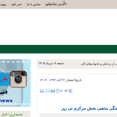
«الَّذِينَ يَسْتَمِعُونَ الْقَوْلَ فَيَتَّبِعُونَ أَحْسَنَهُ أُوْ
.
.
تماس با ما
خبر نامه
پیوند 
جمعه ۱۶ مرداد ۱۴۰۵
ز زندانیان و خانواده‌های آنان
تاریخ انتشار:
۲۷ آبان ۱۳۹۴ - ۱۴:۱۴
هنگی مذهبی بخش مرکزی نی ریز
جدیدترین اخبار