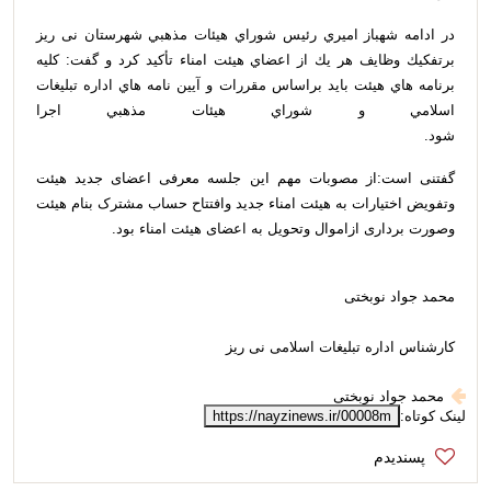
در ادامه شهباز اميري رئیس شوراي هيئات مذهبي شهرستان نی ریز
برتفكيك وظايف هر يك از اعضاي هيئت امناء تأکيد كرد و گفت: كليه
برنامه هاي هيئت بايد براساس مقررات و آيين نامه هاي اداره تبليغات
اسلامي و شوراي هيئات مذهبي اجرا
شود.
گفتنی است:از مصوبات مهم این جلسه معرفی اعضای جدید هیئت
وتفویض اختیارات به هیئت امناء جدید وافتتاح حساب مشترک بنام هیئت
وصورت برداری ازاموال وتحویل به اعضای هیئت امناء بود.
محمد جواد نوبختی
کارشناس اداره تبلیغات اسلامی نی ریز
محمد جواد نوبختی
لینک کوتاه:
https://nayzinews.ir/00008m