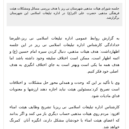
جلسه شورای هیئات مذهبی شهرستان نی ریز با هدف بررسی مسائل ومشکلات هیئت
فرهنگی مذهبی حضرت علی اکبر(ع) در اداره تبلیغات اسلامی این شهرستان
برگزارشد.
به گزارش روابط عمومی اداره تبلیغات اسلامی نی ریز،علیرضا
خدادادگی کارشناس اداره تبلیغات اسلامی نی ریز در این جلسه
اظهارداشت:
هدف هيئات مذهبي، دنبال کردن سيره امام حسين (ع) و
ائمه اطهار است، ممکن است اختلاف سلیقه وجود داشته باشد اما
هدف همه ما یکی است وبهتر است به جاي اختلاف انگيزي به هدف
اصلی خود فکر کنيم.
وي با تأکید بر این که
وحدت و همدلي محور حل مشکلات
و اختلافات
است تصریح کرد:مسئولین هیئت نباید اجازه دهند ارزشها و معنويات
فداي ماديات شود.
کارشناس اداره تبلیغات اسلامی نی ریزبا تشریح وظایف هیئت امناء
افزود: مردم روي هيئات مذهبی حساب ديگري باز مي کنند و اگر بدانند
که اعضاي هيئت امناء با خودشان مشکل دارند، انگيزه آنان
کمرنگ
خواهد شد.