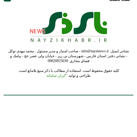
نشانی ایمیل: info@nayzinews.ir - صاحب امتیاز و مدیر مسئول : محمد مهدی توکل
- نشانی دفتر: استان فارس - شهرستان نی ریز - خیابان ولی عصر عج - پيامك و
فضاي مجازي :09020925030
کلیه حقوق محفوظ است. استفاده از مطالب با ذکر منبع بلامانع است.
طراحی و تولید :"
ایران سامانه