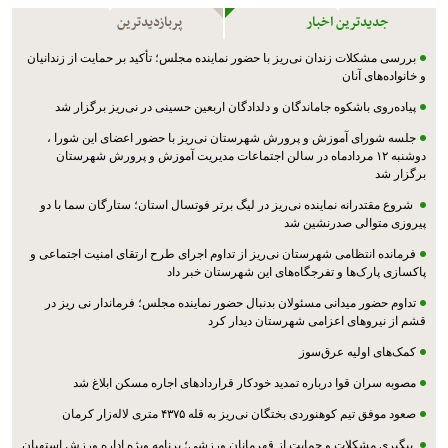
جدیدترین اخبار
پربازدیدترین
بررسی مشکلات زندان نی‌ریز با حضور نماینده مجلس؛ تأکید بر حمایت از زندانیان
و خانواده‌های آنان
پیاده‌روی باشکوه جاماندگان و دلدادگان اربعین حسینی در نی‌ریز برگزار شد
جلسه شورای آموزش و پرورش شهرستان نی‌ریز با حضور اعضای این شورا ،
دوشنبه ۱۲ مردادماه در سالن اجتماعات مدیریت آموزش و پرورش شهرستان
برگزار شد
شروع مقتدرانه نماینده نی‌ریز در لیگ برتر فوتسال استان؛ ستارگان سما با دو
پیروزی متوالی صدرنشین شد
فرمانده انتظامی شهرستان نی‌ریز از تداوم اجرای طرح ارتقای امنیت اجتماعی و
پاکسازی پارک‌ها و تفرجگاه‌های این شهرستان خبر داد
تداوم حضور میدانی مسئولان بدنبال حضور نماینده مجلس؛ فرماندار نی ریز در
قشم از نیروهای اعزامی شهرستان دیدار کرد
کمک‌های اولیه عرق‌سوز
مصوبه سران قوا درباره تمدید خودکار قراردادهای اجاره مسکن ابلاغ شد
صعود موفق تیم کوهنوردی بختگان نی‌ریز به قله ۴۳۷۵ متری لاله‌زار کرمان
پیگیری مشکلات و حمایت از قهرمانان ورزشی؛ برنامه ویژه اداره ورزش استهبان