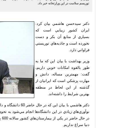
توریسم سلامت در این وزارتخانه خبر داد.
دكتر سيدحسن هاشمي بیان کرد:
ايران كشور زيبايي است كه
بسياري از منابع آن بكر و دست
نخورده است و جاذبه‌هاي توريستي
فراواني دارد.
وزير بهداشت با بيان اين كه ما به
طور بالقوه امكانات خوبي داريم،
گفت: مهمترين مساله، دانش و
مهارت پزشكي است كه ايرانيان از
گذشته از این لحاظ در منطقه
بهترين شرايط را داشته‌اند.
دكتر هاشمي با بيان ا
نوآوري‌هاي زيادي در اين دانشگاه‌ها انجام مي‌شود به نحو
در 
دنيا سراغ نداريم.