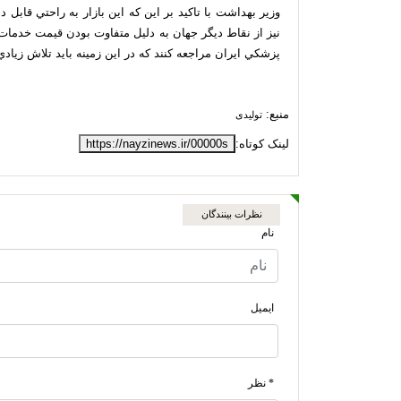
وزیر بهداشت با تاكيد بر اين كه اين بازار به راحتي قا
نيز از نقاط ديگر جهان به دليل متفاوت بودن قيمت خدمات 
پزشكي ايران مراجعه كنند كه در اين زمينه بايد تلاش زيادي
منبع:
تولیدی
لینک کوتاه:
https://nayzinews.ir/00000s
نظرات بینندگان
نام
ایمیل
* نظر