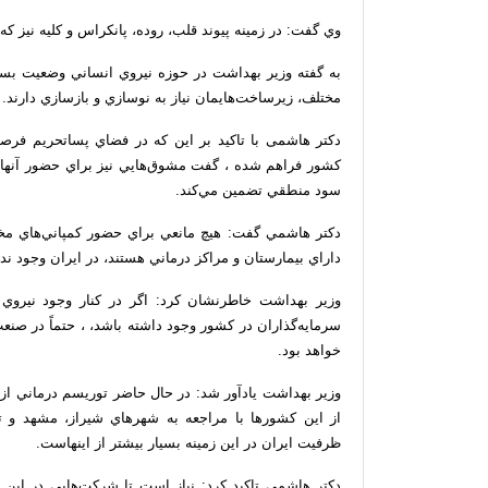
وي گفت: در زمينه پيوند قلب، روده، پانكراس و كليه نيز ك
به گفته وزير بهداشت در حوزه نيروي انساني وضعيت بسيا
مختلف، زيرساخت‌هايمان نياز به نوسازي و بازسازي دارند.
دکتر هاشمی با تاكيد بر اين كه در فضاي پساتحريم فرصت
كشور فراهم شده ، گفت مشوق‌هايي نيز براي حضور آنها
سود منطقي تضمين مي‌كند.
دكتر هاشمي گفت: هيچ مانعي براي حضور كمپاني‌هاي مخت
داراي بيمارستان و مراكز درماني هستند، در ايران وجود ندا
وزير بهداشت خاطرنشان كرد: اگر در کنار وجود نيرو
سرمايه‌گذاران در کشور وجود داشته باشد، ، حتماً در صن
خواهد بود.
وزير بهداشت يادآور شد: در حال حاضر توريسم درماني ا
از اين كشورها با مراجعه به شهرهاي شيراز، مشهد و ت
ظرفيت ايران در اين زمينه بسيار بيشتر از اينهاست.
دكتر هاشمي تاكيد كرد: نياز است تا شركت‌هايي در اين ز