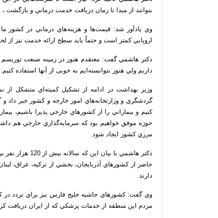
بتوانند از مبدا تا زمان دريافت خدمت درماني و بازگشت ، ا
وي يادآور شد: قيمت‌ها و هزينه‌هاي درماني در كشور ما
اروپايي كمتر است و حتماً بايد سطح ارائه خدمت نيز از لح
دكتر هاشمي گفت: معتقدم هنوز در زمينه صنعت توريسم در
داريم ولي هنوز نتوانسته‌ايم به خوبی از آنها استفاده كنيم.
وزير بهداشت در ادامه از تشكيل كميته‌اي متشكل از ن
گردشگري و وزارتخانه‌هاي امور خارجه و كشور خبر داد و 
كنيم و بيماراني را از كشورهاي خارجي پذيرا باشيم، بيمار
حوزه موفق خواهيم بود كه سرمايه‌گذاري خارجي هم داشته 
مرزي كشور ایجاد شود.
دكتر هاشمي با بيان 
حاضر از كشورهاي آذربايجان، بخشي از تركيه، عراق، لبن
دارند.
وي گفت: كشورهاي حاشيه خليج فارس نيز براي تردد در كش
مردم اين منطقه از خدمات پزشكي كه از ايران دريافت كرده‌