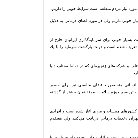
ه مورد نياز مردم منطقه است شرايط خوبي را داريم.
ر خوبي داريم ولی در مورد فضاي درماني به دلايل
 بسيار خوبي براي سرمايه‌گذاري ايرانيان خارج از
 تعريف شده است و دولت بازگشت سرمايه را با يك
لف و شركت‌هاي زنجيره‌اي كه در نقاط مختلف دنيا
رد.
ي انساني متخصص ، فضاي مناسبی نیز براي حضور
عت توريسم حوزه سلامت، موفقيتمان بيشتر از گذشته
ز كشورهاي همسايه و مرزی آغاز شده است و افرادي
هران ،خدمات درماني دريافت مي‌كنند ولي معتقدم
مينه داير شوند و آژانس‌هايي وجود داشته باشند تا