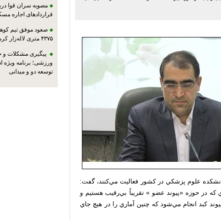
مصوبه سران قوا دربا
قراردادهای اجاره مسک
صعود موفق تیم کوهنو
۴۳۷۵ متری لاله‌زار کرمان
پیگیری مشکلات و حم
ورزشی؛ برنامه ویژه ا
توسعه دو و میدانی
ين كه در حال حاضر 60 دانشگاه و دانشكده علوم پزشكي در كشور فعاليت مي‌كنند، گفت:
ي كه در حوزه «پيوند عضو » تقريباً بي‌رقيب هستيم و
حال حاضر در يكي از بيمارستان‌هاي كشور سالانه 600 پيوند كبد انجام مي‌شود كه چنين آماري را در هيچ جاي