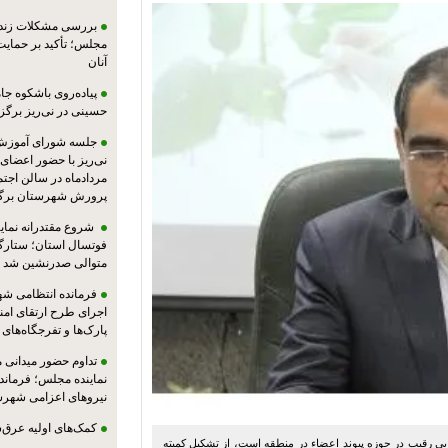
بررسی مشکلات زندان
مجلس؛ تأکید بر حمایت ا
آنان
پیاده‌روی باشکوه جام
حسینی در نی‌ریز برگز
جلسه شورای آموزش
مردادماه در سالن اجت
پرورش شهرستان برگز
شروع مقتدرانه نمایند
فوتسال استان؛ ستارگا
متوالی صدرنشین شد
فرمانده انتظامی شهر
اجرای طرح ارتقای امن
پارک‌ها و تفرجگاه‌های
تداوم حضور میدانی 
نماینده مجلس؛ فرماندا
نیروهای اعزامی شهرست
کمک‌های اولیه عرق‌
بی رقیب در حوزه پیوند اعضاء در منطقه است، از تشکیل کمیته