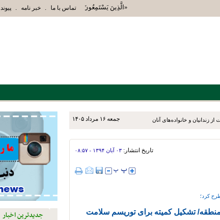
«الَّذِينَ يَسْتَمِعُونَ الْقَوْلَ فَيَتَّبِعُونَ أَحْسَنَهُ أُوْل
.
.
تماس با ما
خبر نامه
پیوند 
جمعه ۱۶ مرداد ۱۴۰۵
ز زندانیان و خانواده‌های آنان
تاریخ انتشار:
۰۳ آبان ۱۳۹۴ - ۰۸:۵۷
رح کرد؛
منطقه/ تشکیل کمیته برای توریسم سلامت
جدیدترین اخبار