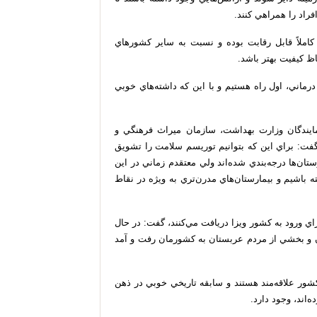
فراد را همراهي كنند.
 كاملاً قابل رقابت بوده و نسبت به ساير كشورهاي
اظ كيفيت بهتر باشد.
ماني، اول راه هستيم و با اين كه داشته‌هاي خوبي
مايندگان وزارت بهداشت، سازمان ميراث فرهنگي و
گفت: براي اين كه بتوانيم توريسم سلامت را تشويق
ستان‌ها درجه‌بندي شده‌اند ولي معتقدم زماني در اين
باشيم و بيمارستان‌هاي مدرن‌تري به ويژه در نقاط
اين كه سالانه بيش از 120 هزار نفر براي ورود به كشور ويزا دريافت مي‌كنند، گفت: در حال
ان و بخشي از مردم عربستان به كشورمان رفت و آمد
ور علاقه‌مند هستند و سابقه تاريخي خوبي در ذهن
اند، وجود دارد.