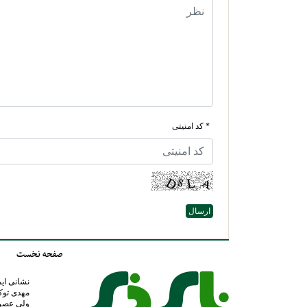
* کد امنیتی
صفحه نخست
مهدی توک
ولی عصر عج 