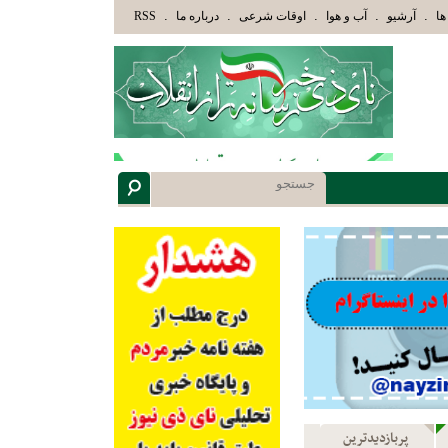
َئِكَ الَّذِينَ هَدَاهُمُ اللَّهُ وَأُوْلَئِكَ هُمْ أُوْلُوا الْأَلْبَابِ» عاقلان هدایت یافته،حرفها را میشن
.
.
.
.
.
ها
آرشیو
آب و هوا
اوقات شرعی
درباره ما
RSS
پربازدیدترین