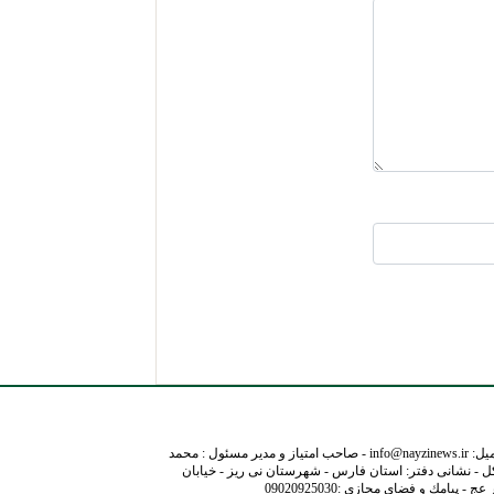
نشانی ایمیل: info@nayzinews.ir - صاحب امتیاز و مدیر مسئول : محمد
ل - نشانی دفتر: استان فارس - شهرستان نی ریز - خیابان
- پيامك و فضاي مجازي :09020925030