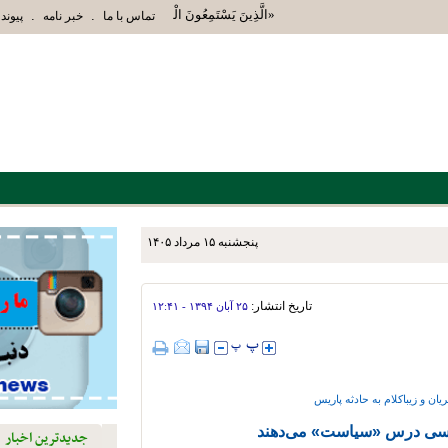
«الَّذِينَ يَسْتَمِعُونَ الْقَوْلَ فَيَتَّبِعُونَ أَحْسَنَهُ أُوْلَئِ
.
.
تماس با ما
خبر نامه
پیوند 
پنجشنبه ۱۵ مرداد ۱۴۰۵
زش استهبان برای توسعه دو و
تاریخ انتشار:
۲۵ آبان ۱۳۹۴ - ۱۲:۴۱
ن و زیباکلام به حادثه پاریس
یاسی درس «سیاست» می‌دهند
جدیدترین اخبار