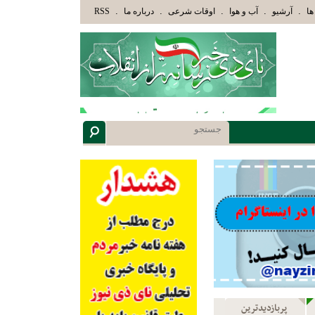
كَ الَّذِينَ هَدَاهُمُ اللَّهُ وَأُوْلَئِكَ هُمْ أُوْلُوا الْأَلْبَابِ» عاقلان هدایت یافته،حرفها را میشنوند
.
.
.
.
.
ها
آرشیو
آب و هوا
اوقات شرعی
درباره ما
RSS
پربازدیدترین