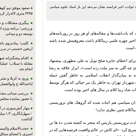
 حوادث اخیر فرانسه نشان می‌دهد این بار استاد علوم سیاسی
صعود موفق تیم کوهنو
۴۳۷۵ متری لاله‌زار کرمان
پیگیری مشکلات و حم
ورزشی؛ برنامه ویژه ا
ه یادداشت‌ها و مقاله‌های او هر روز در روزنامه‌های
توسعه دو و میدانی
 اخیر چهره علمی زیباکلام باعث معروفیتش شده باشد
کلیپ/ پیاده‌روی باش
 است.
اربعین حسینی در نی‌ری
اقدام پیشگیرانه شه
رای اعطای جایزه صلح نوبل به علی مطهری، پیشنهاد
مقابله با سیلاب؛ عملی
ی چه گلی به سر ملت زده است»، ابراز علاقه به رضا
انجام شد
ه بنیان‌گذار انقلاب اسلامی به خاطر گفتن جمله
ورود به کربلا و ت
 شهردار تهران به خاطر یک بنر خیالی که هرگز توسط
اباعبدالله ع وابوالفضل
ات شاذ زیبا کلام در سال های اخیر بوده است.
بررسی میدانی مشکل
با حضور نماینده مجلس
ندان سیاسی هم اثبات شده که گروهک های تروریستی
مهار آتش‌سوزی در ان
اکلام چنین نظری ندارد!
/ سهل‌
گذاشت
دث تروریستی پاریس که منجر به کشته شدن ده ها تن
حجت‌الاسلام والمس
ریح کرد:‌ «ای کاش در عالم واقعیت فرضیه‌هایی که در
اسیری با امضای میثاق‌