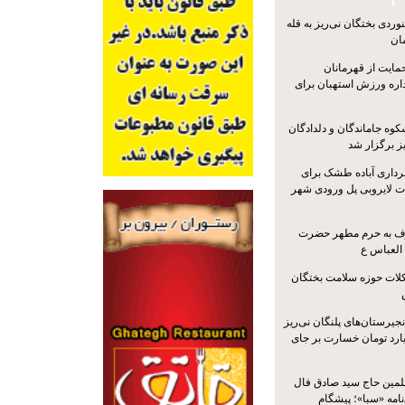
ردی بختگان نی‌ریز به قله
ایت از قهرمانان
داره ورزش استهبان برای
کوه جاماندگان و دلدادگان
ز برگزار شد
رداری آباده طشک برای
ات لایروبی پل ورودی شهر
شرف به حرم مطهر حضرت
 العباس ع
ات حوزه سلامت بختگان
جیرستان‌های پلنگان نی‌ریز
انگاری، ۱.۳ میلیارد تومان خسارت بر جای
لمین حاج سید صادق فال
نامه «سبا»؛ پیشگام