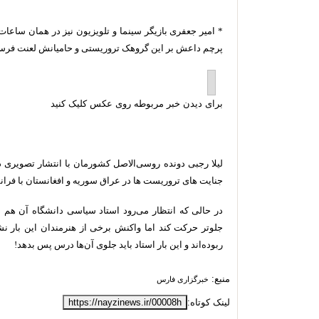
* امیر جعفری بازیگر سینما و تلویزیون نیز در همان ساعات 
پرچم داعش بر این گروهک تروریستی و حامیانش لعنت فرست
برای دیدن خبر مربوطه روی عکس کلیک کنید
لیلا رجبی دونده روسی‌الاصل کشورمان با انتشار تصویر
جنایت های تروریست ها در عراق سوریه و افغانستان با فرا
در حالی که انتظار می‌رود استاد سیاسی دانشگاه آن هم د
جلوتر حرکت کند اما واکنش برخی از هنرمندان این بار نشا
ربوده‌اند و این بار استاد باید جلوی آن‌ها درس پس بدهد!
منبع:
خبرگزاری فارس
لینک کوتاه:
https://nayzinews.ir/00008h