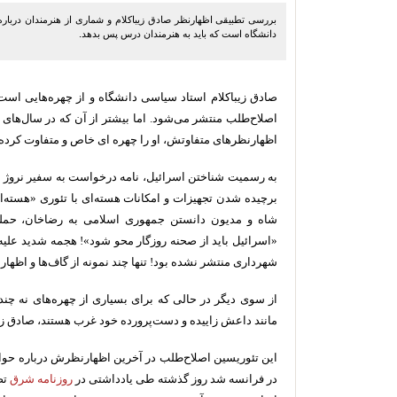
بررسی تطبیقی اظهارنظر صادق زیباکلام و شماری از هنرمندان درباره
دانشگاه است که باید به هنرمندان درس پس بدهد.
صادق زیباکلام استاد سیاسی دانشگاه و از چهره‌هایی است ک
اصلاح‌طلب منتشر می‌شود. اما بیشتر از آن که در سال‌های
اظهارنظرهای متفاوتش، او را چهره ای خاص و متفاوت کرده
به رسمیت شناختن اسرائیل، نامه درخواست به سفیر نروژ ب
برچیده شدن تجهیزات و امکانات هسته‌ای با تئوری «هسته‌ا
شاه و مدیون دانستن جمهوری اسلامی به رضاخان، حمله ب
«اسرائیل باید از صحنه روزگار محو شود»! هجمه شدید علیه
شهرداری منتشر نشده بود! تنها چند نمونه از گاف‌ها و اظهار
از سوی دیگر در حالی که برای بسیاری از چهره‌های نه چ
مانند داعش زاییده و دست‌پرورده خود غرب هستند، صادق زیب
این تئوریسین اصلاح‌طلب در آخرین اظهارنظرش درباره حوا
در فرانسه شد روز گذشته طی یادداشتی در
روزنامه شرق
تص