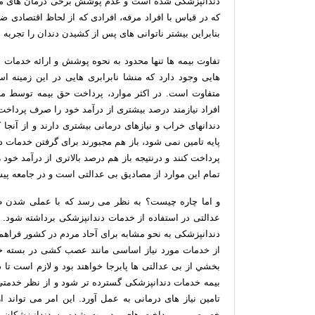
دندانپزشکی شده است و عدم پوشش برخی درمان های م
که در قياس با افراد مرفه، افرادی که از لحاظ اقتصادی ضع
بنابراين بيشتر ناتوانی های پس از کشیدن دندان را تجربه نم
تفاوت بیمه ها تنها محدود به نحوه پوشش و ارائه خدمات نم
هایی وجود دارد که منشا نابرابری هایی در این زمینه 
متفاوت است. در اکثر موارد، پرداخت حق بیمه توسط مردم
افراد نیازمند درصد بیشتری از درآمد خود را صرف پرداخت 
دندانهای خراب و نیازهای درمانی بیشتری دارند و از آن
پایه تامین نمی شود، باز هم مجبورند برای گرفتن خدمات 
پرداخت کنند و درنتیجه باز هم درصد بالاتری از درآمد خو
تمام این موارد از مصادیق بی عدالتی است و در جامعه پ
و اما چاره چیست؟ به نظر می رسد که با عملی شدن طر
عدالتی در استفاده از خدمات دندانپزشکی برداشته شود. با
دندانپزشکی به نحو مشابه برای آحاد مردم در کشور فراهم
از خدمات مورد نیاز اساسی مانند عصب کشی در بسته خد
بخشي از بی عدالتی ها پابرجا خواهند بود و لازم است تا 
بیمه خدمات دندانپزشکی گسترده تر شود و از نظر خدمتی 
تامین نیاز های درمانی به عمل آورد. این امر می تواند
خصوصی و پرداخت های مدیریت شده به دندانپزشکان ت