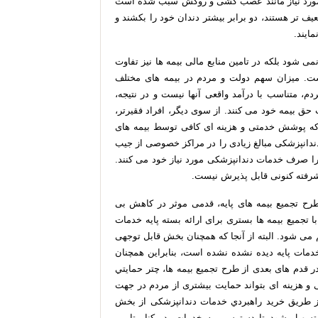
ورد نیاز مانند عصب کشی و روکش سبب شده است
یف تر هستند، دو برابر بیشتر دندان خود را بکشند و
ايند.
ی شود بلکه در تامین منابع مالی بیمه ها نیز تفاوت
است. میزان سهم دولت و مردم در بیمه های مختلف
، متناسب با درآمد واقعی آنها نیست و در نتیجه،
حق بیمه خود می کنند. از سوی دیگر، افراد فقیرتر،
جا که پوشش خدمتی و هزینه ای کافی توسط بیمه های
دندانپزشکی مبالغ زیادی را در مراکز خصوصی از جیب
د را صرف خدمات دندانپزشکی مورد نیاز خود می کنند.
یشرفته کنونی قابل پذیرش نیست.
ح تجمیع بیمه های پایه، قدمی موثر در کاهش بی
 تجمیع بیمه ها بستری برای ارائه بسته پایه خدمات
 می شود. البته از آنجا که همچنان بخش قابل توجهی
مات پایه دیده نشده نشده است، بنابراین همچنان
در قدم های بعدی از طرح تجمیع بیمه ها، چتر حمايتي
و هزینه ای بتواند حمایت بیشتری از مردم در جهت
 از طریق خرید راهبردي خدمات دندانپزشکی از بخش
سهیل شود تا دسترسی به خدمات، در کنار تامین