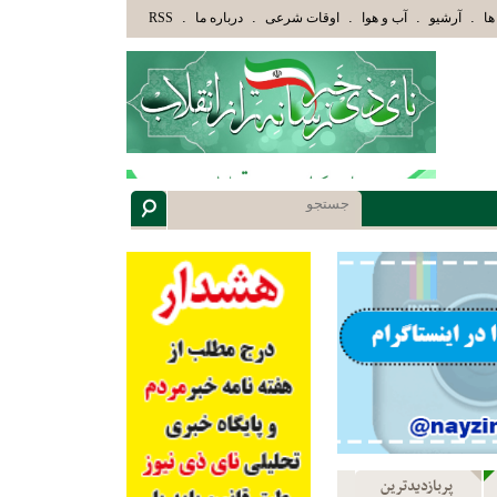
ُوْلَئِكَ الَّذِينَ هَدَاهُمُ اللَّهُ وَأُوْلَئِكَ هُمْ أُوْلُوا الْأَلْبَابِ» عاقلان هدایت یافته،حرفها را م
.
.
.
.
.
ها
آرشیو
آب و هوا
اوقات شرعی
درباره ما
RSS
پربازدیدترین