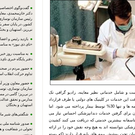
گفت‌وگوی اختصاصی پا
دکتر خان‌محمدی، معا
رئیس سازمان نوسازی،
کشور، در پایان سفر ی
نی‌ریز، استهبان و بخت
بازدید رئیس و اعضای
«نای ذی نیوز» به مناس
به مناسبت روز خبرنگ
دفتر پایگاه خبری نای‌ذی
حضور مردم در صحنه،
تداوم حرکت انقلاب ا
حضور معاون وزیر آ
سازمان نوسازی، توسع
ست و شامل خدماتی نظیر معاینه، رادیو گرافی تک
در نی‌ریز؛ گامی در م
ت این خدمات در کلینیک های دولتی یا طرف قرارداد
مدارس و تحقق عدالت 
استهبان و بختگان
و بر اساس تعرفه های مشخص، 70% هزینه ها توسط بیمه ها و تنها 30% توسط بیمار پرداخته می شود. اما
با آنکه 70% درصد از ایرانیان برای گرفتن خدمات دندانپزشکی احساس نیاز می
شگفتی‌های شیر ماد
کنند و متاسفانه بیشترین خدمتی که دریافت می کنند کشیدن
صدور شناسه ملی بر
شکی نتوانسته اند به هیچ وجه نقش خود را در ارائه
تحولی در شفافیت و ه
 بازی کنند. با اینکه بالای 90% از ایرانیان تحت پوشش بیمه های پایه قرار دارند (که بسته
مردمی