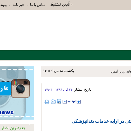
«الَّذِينَ يَسْتَمِعُونَ الْقَوْلَ فَيَتَّبِعُونَ أَحْسَنَهُ أ
.
.
تماس با ما
خبر نامه
پیوند 
يکشنبه ۱۸ مرداد ۱۴۰۵
عاون وزیر آموزش و پرورش و
‌روزه به شهرستان‌های نی‌ریز،
تاریخ انتشار:
۲۴ آبان ۱۳۹۴ - ۱۷:۰۳
لتی در ارايه خدمات دندانپزشکی
جدیدترین اخبار