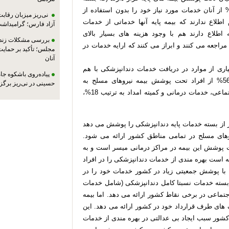
متی پایه دندانپزشکی را پوشش می دهند)، حدودا 60% از آنان خدمات مورد نیاز خود را بدون استفاده از
نی‌ریز میزبان رقاب
طلاع ندارند که بیمه پایه آنها خدماتی از خدمات
آزاد فارس؛ گرامیداش
طلاع دارند هم با وجود هزینه های بسیار بالای
بررسی مشکلات زندان
جعه می کنند و ابراز می کنند که ارايه خدمات در
مجلس؛ تأکید بر حمایت ا
آنان
اری از موارد در دریافت خدمات دندانپزشکی با هم
پیاده‌روی باشکوه جام
متفاوت هستند. مطالعات نشان داده که ساليانه حدود 56% از افراد تحت پوشش بیمه نیروهای مسلح به
حسینی در نی‌ریز برگز
دندانپزشک مراجعه می کنند، این آمار برای بیمه تامین اجتماعی، خدمات درمانی و کمیته امداد به ترتیب 18%،
ر از بسته خدمات پایه دندانپزشکی را پوشش می دهد
های مسلح در تمامی مناطق کشور ارائه می شود.
 پوشش این بیمه در مراکز درمانی میسر است و به
است بهره مندی از خدمات دندانپزشکی را در افراد
 با پوشش جمعیتی زیاد در کشور خدمات خود را در
بسته خدمات نسبتا کامل دندانپزشکی (شامل خدمات
ماعی در برخی نقاط کشور ارائه می دهد. اما بیمه
 های طرف قرارداد خود در کشور ارائه می دهد. این
 کشور سبب ایجاد بی عدالتی در بهره مندی از خدمات