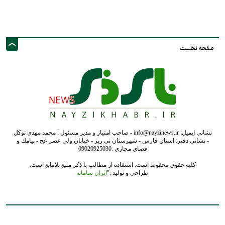
نشانی ایمیل: info@nayzinews.ir - صاحب امتیاز و مدیر مسئول : محمد مهدی توکل
- نشانی دفتر: استان فارس - شهرستان نی ریز - خیابان ولی عصر عج - پيامك و
فضاي مجازي :09020925030
کلیه حقوق محفوظ است. استفاده از مطالب با ذکر منبع بلامانع است.
طراحی و تولید :"
ایران سامانه