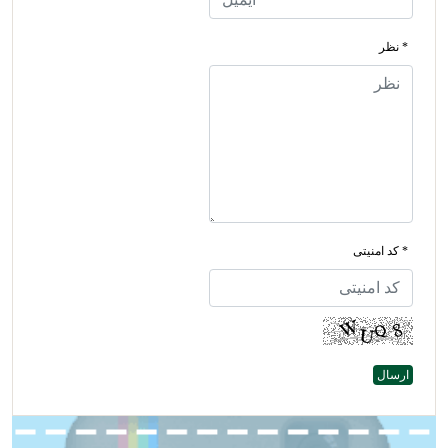
* نظر
* کد امنیتی