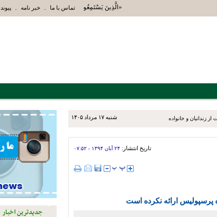
«الَّذِينَ يَسْتَمِعُونَ الْقَوْلَ فَيَتَّبِعُونَ أَحْسَنَهُ أُ
.
.
تماس با ما
خبر نامه
پیوند 
شنبه ۱۷ مرداد ۱۴۰۵
ز زندانیان و خانواده‌های آنان
تاریخ انتشار:
۲۴ آبان ۱۳۹۴ - ۰۷:۵۲
 پرسپولیس ارائه نکرده است
جدیدترین اخبار