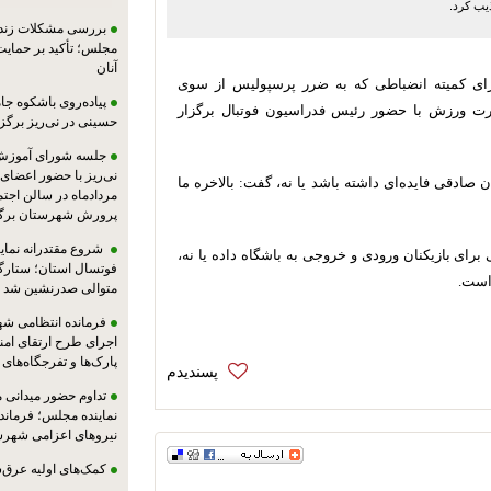
یب کرد.
بررسی مشکلات زندان
مجلس؛ تأکید بر حمایت ا
آنان
ای کمیته انضباطی که به ضرر پرسپولیس از سوی
پیاده‌روی باشکوه جام
رت ورزش با حضور رئیس فدراسیون فوتبال برگزار
حسینی در نی‌ریز برگز
جلسه شورای آموزش
 صادقی فایده‌ای داشته باشد یا نه، گفت: بالاخره ما
مردادماه در سالن اجت
پرورش شهرستان برگز
شروع مقتدرانه نمایند
ای بازیکنان ورودی و خروجی به باشگاه داده یا نه،
فوتسال استان؛ ستارگا
 است.
متوالی صدرنشین شد
فرمانده انتظامی شهر
اجرای طرح ارتقای امن
پارک‌ها و تفرجگاه‌های
تداوم حضور میدانی 
نماینده مجلس؛ فرماندا
نیروهای اعزامی شهرست
کمک‌های اولیه عرق‌