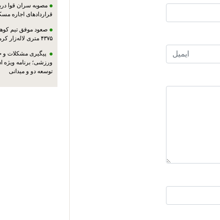
مصوبه سران قوا دربا
قراردادهای اجاره مسک
صعود موفق تیم کوهنو
۴۳۷۵ متری لاله‌زار کرمان
پیگیری مشکلات و حم
ورزشی؛ برنامه ویژه ا
توسعه دو و میدانی