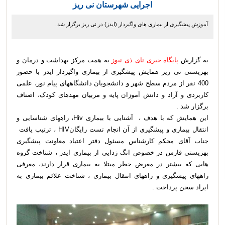
اجرایی شهرستان نی ریز
آموزش پیشگیری از بیماری های واگیردار (ایدز) در نی ریز برگزار شد .
به گزارش
پایگاه خبری نای ذی نیوز
به همت مرکز بهداشت و درمان و
بهزیستی نی ریز همایش پیشگیری از بیماری واگیردار ایدز با حضور
400 نفر از مردم سطح شهر و دانشجویان دانشگاههای پیام نور، علمی
کاربردی و آزاد و دانش آموزان پایه و مربیان مهدهای کودک، اصناف
برگزار شد .
این همایش که با هدف ، آشنایی با بیماری Hiv، راههای شناسایی و
انتقال بیماری و پیشگیری از آن انجام تست رایگانHIV ، ترتیب یافت
جناب آقای محکم کارشناس مسئول دفتر اعتیاد معاونت پیشگیری
بهزیستی فارس در خصوص انگ زدایی از بیماری ایدز ، شناخت گروه
هایی که بیشتر در معرض خطر مبتلا به بیماری قرار دارند، معرفی
راههای پیشگیری و راههای انتقال بیماری ، شناخت علائم بیماری به
ایراد سخن پرداخت .