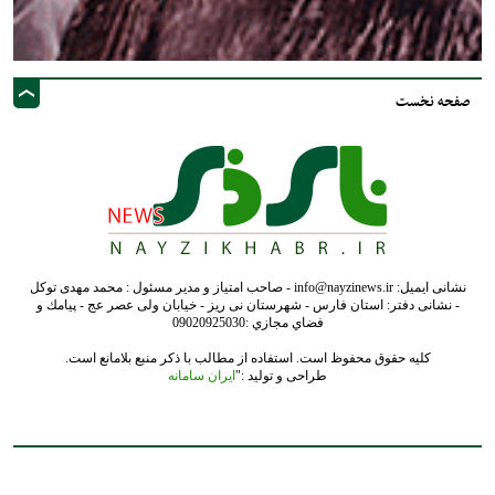
صفحه نخست
نشانی ایمیل: info@nayzinews.ir - صاحب امتیاز و مدیر مسئول : محمد مهدی توکل
- نشانی دفتر: استان فارس - شهرستان نی ریز - خیابان ولی عصر عج - پيامك و
فضاي مجازي :09020925030
کلیه حقوق محفوظ است. استفاده از مطالب با ذکر منبع بلامانع است.
طراحی و تولید :"
ایران سامانه