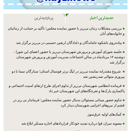
جدیدترین اخبار
پربازدیدترین
بررسی مشکلات زندان نی‌ریز با حضور نماینده مجلس؛ تأکید بر حمایت از زندانیان
و خانواده‌های آنان
پیاده‌روی باشکوه جاماندگان و دلدادگان اربعین حسینی در نی‌ریز برگزار شد
جلسه شورای آموزش و پرورش شهرستان نی‌ریز با حضور اعضای این شورا ،
دوشنبه ۱۲ مردادماه در سالن اجتماعات مدیریت آموزش و پرورش شهرستان
برگزار شد
شروع مقتدرانه نماینده نی‌ریز در لیگ برتر فوتسال استان؛ ستارگان سما با دو
پیروزی متوالی صدرنشین شد
فرمانده انتظامی شهرستان نی‌ریز از تداوم اجرای طرح ارتقای امنیت اجتماعی و
پاکسازی پارک‌ها و تفرجگاه‌های این شهرستان خبر داد
تداوم حضور میدانی مسئولان بدنبال حضور نماینده مجلس؛ فرماندار نی ریز در
قشم از نیروهای اعزامی شهرستان دیدار کرد
کمک‌های اولیه عرق‌سوز
مصوبه سران قوا درباره تمدید خودکار قراردادهای اجاره مسکن ابلاغ شد