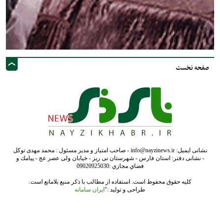
صفحه نخست
نشانی ایمیل: info@nayzinews.ir - صاحب امتیاز و مدیر مسئول : محمد مهدی توکل
- نشانی دفتر: استان فارس - شهرستان نی ریز - خیابان ولی عصر عج - پيامك و
فضاي مجازي :09020925030
کلیه حقوق محفوظ است. استفاده از مطالب با ذکر منبع بلامانع است.
طراحی و تولید :"
ایران سامانه