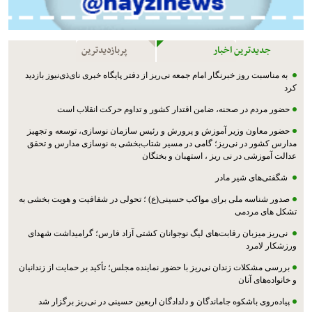
جدیدترین اخبار
پربازدیدترین
به مناسبت روز خبرنگار امام جمعه نی‌ریز از دفتر پایگاه خبری نای‌ذی‌نیوز بازدید
کرد
حضور مردم در صحنه، ضامن اقتدار کشور و تداوم حرکت انقلاب است
حضور معاون وزیر آموزش و پرورش و رئیس سازمان نوسازی، توسعه و تجهیز
مدارس کشور در نی‌ریز؛ گامی در مسیر شتاب‌بخشی به نوسازی مدارس و تحقق
عدالت آموزشی در نی ریز ، استهبان و بختگان
شگفتی‌های شیر مادر
صدور شناسه ملی برای مواکب حسینی(ع) ؛ تحولی در شفافیت و هویت بخشی به
تشکل های مردمی
نی‌ریز میزبان رقابت‌های لیگ نوجوانان کشتی آزاد فارس؛ گرامیداشت شهدای
ورزشکار لامرد
بررسی مشکلات زندان نی‌ریز با حضور نماینده مجلس؛ تأکید بر حمایت از زندانیان
و خانواده‌های آنان
پیاده‌روی باشکوه جاماندگان و دلدادگان اربعین حسینی در نی‌ریز برگزار شد