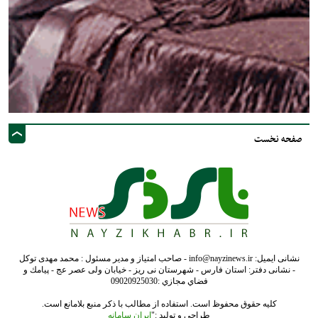
صفحه نخست
نشانی ایمیل: info@nayzinews.ir - صاحب امتیاز و مدیر مسئول : محمد مهدی توکل
- نشانی دفتر: استان فارس - شهرستان نی ریز - خیابان ولی عصر عج - پيامك و
فضاي مجازي :09020925030
کلیه حقوق محفوظ است. استفاده از مطالب با ذکر منبع بلامانع است.
طراحی و تولید :"
ایران سامانه