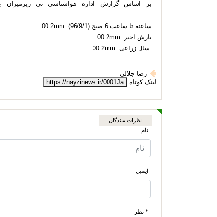
بر اساس گزارش اداره هواشناسی نی ریزمیزان 
ساعته تا ساعت 6 صبح (96/9/1): 00.2mm
بارش اخیر: 00.2mm
سال زراعی: 00.2mm
رضا جلالی
لینک کوتاه:
https://nayzinews.ir/0001Ja
نظرات بینندگان
نام
ایمیل
* نظر