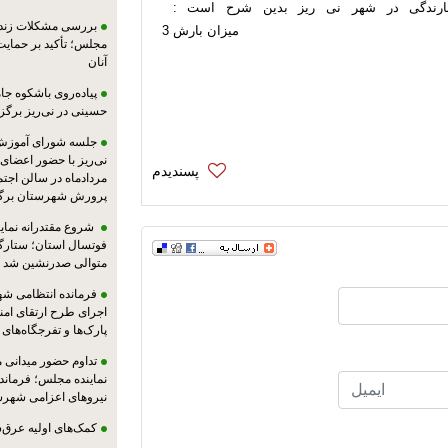
بارندگی در شهر نی ریز بدین شرح است :
بررسی مشکلات زندان
میزان بارش 3
مجلس؛ تأکید بر حمایت ا
آنان
پیاده‌روی باشکوه جام
حسینی در نی‌ریز برگز
جلسه شورای آموزش
مردادماه در سالن اجت
پرورش شهرستان برگز
شروع مقتدرانه نمایند
فوتسال استان؛ ستارگا
متوالی صدرنشین شد
فرمانده انتظامی شهر
اجرای طرح ارتقای امن
پارک‌ها و تفرجگاه‌های
تداوم حضور میدانی 
نماینده مجلس؛ فرماندا
نیروهای اعزامی شهرست
کمک‌های اولیه عرق‌