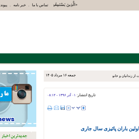
«الَّذِينَ يَسْتَمِعُونَ الْقَوْلَ فَيَتَّبِعُونَ أَحْسَنَهُ أُ
.
.
تماس با ما
خبر نامه
پیوند 
جمعه ۱۶ مرداد ۱۴۰۵
ز زندانیان و خانواده‌های آنان
تاریخ انتشار:
۰۱ آذر ۱۳۹۶ - ۰۸:۱۲
اولین باران پائیزی سال جاری
جدیدترین اخبار