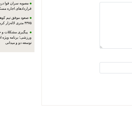
مصوبه سران قوا دربا
قراردادهای اجاره مسک
صعود موفق تیم کوهنو
۴۳۷۵ متری لاله‌زار کرمان
پیگیری مشکلات و حم
ورزشی؛ برنامه ویژه ا
توسعه دو و میدانی