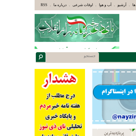
وْلَئِكَ الَّذِينَ هَدَاهُمُ اللَّهُ وَأُوْلَئِكَ هُمْ أُوْلُوا الْأَلْبَابِ» عاقلان هدایت یافته،حرفها را م
.
.
.
.
.
ها
آرشیو
آب و هوا
اوقات شرعی
درباره ما
RSS
پربازدیدترین