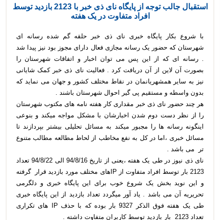
استقبال جالب توجه از پایگاه نای ذی خبر با 2123 بازدید توسط
افراد متفاوت در یک هفته
با شروع بکار پایگاه خبری نای ذی خبر حلقه گم شده رسانه ای
شهرستان که حضور یک رسانه مجازی فعال دارای مجوز بود نیز پیدا شد
. رسانه ای که از این پس می توان اخبار و اتفاقات شهرستان را
بصورت آن لاین از آن دریافت کرد . فعالیت نای ذی خبر کمک شایانی
نیز به سایر همشهریانمان در نقاط مختلف کشور و جهان می نماید که
بدون واسطه و مستقیم پی گیر احوال شهرستان باشند .
هر چند حضور نای ذی خبر مقداری کار هفته نامه های مکتوب شهرستان
را از نظر دست دوم شدن اخبارشان با مشکل مواجه میکند و بنوعی
اینگونه رسانه ها را مجبور میکند به مسائل تحلیلی بیشتر بپردازند تا
مسائل خبری ،اما در کل به نفع مخاطب از لحاط مطالعه مطالب متنوع
تر می باشد .
نای ذی نیوز در طی یک هفته ،یعنی از تاریخ 94/8/16 الی 94/8/22 تعداد
2123 بار توسط افراد متفاوت از IPهای مختلف مورد بازدید قرار گرفته
و این نوید بخش یک شروع خوب برای این پایگاه خبری و دلگرمی
تحریریه آن می باشد . یاد آور میگردد تعداد بازدید از این پایگاه خبری
طی یک هفته فوق الذکر 9327 بار بوده که با حذف IP های تکراری
تعداد 2123 بار بازدید توسط کاربران متفاوت داشته .