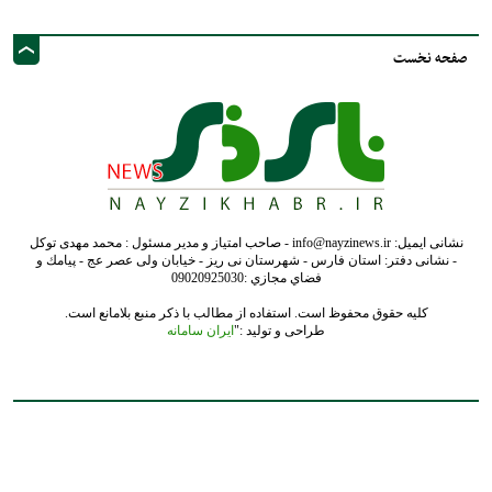
نشانی ایمیل: info@nayzinews.ir - صاحب امتیاز و مدیر مسئول : محمد مهدی توکل
- نشانی دفتر: استان فارس - شهرستان نی ریز - خیابان ولی عصر عج - پيامك و
فضاي مجازي :09020925030
کلیه حقوق محفوظ است. استفاده از مطالب با ذکر منبع بلامانع است.
طراحی و تولید :"
ایران سامانه