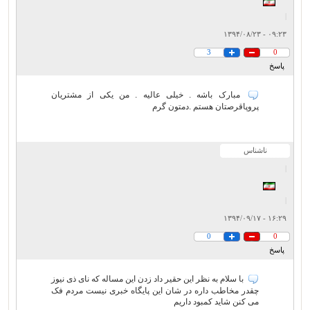
|
۰۹:۲۳ - ۱۳۹۴/۰۸/۲۳
3
0
پاسخ
مبارک باشه . خیلی عالیه . من یکی از مشتریان
پروپاقرصتان هستم .دمتون گرم
ناشناس
|
|
۱۶:۲۹ - ۱۳۹۴/۰۹/۱۷
0
0
پاسخ
با سلام به نظر این حقیر داد زدن این مساله که نای ذی نیوز
چقدر مخاطب داره در شان این پایگاه خبری نیست مردم فک
می کنن شاید کمبود داریم