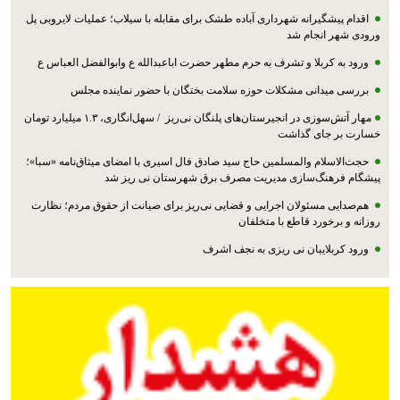
اقدام پیشگیرانه شهرداری آباده طشک برای مقابله با سیلاب؛ عملیات لایروبی پل
ورودی شهر انجام شد
ورود به کربلا و تشرف به حرم مطهر حضرت اباعبدالله ع وابوالفضل العباس ع
بررسی میدانی مشکلات حوزه سلامت بختگان با حضور نماینده مجلس
مهار آتش‌سوزی در انجیرستان‌های پلنگان نی‌ریز / سهل‌انگاری، ۱.۳ میلیارد تومان
خسارت بر جای گذاشت
حجت‌الاسلام والمسلمین حاج سید صادق فال اسیری با امضای میثاق‌نامه «سبا»؛
پیشگام فرهنگ‌سازی مدیریت مصرف برق شهرستان نی ریز شد
هم‌صدایی مسئولان اجرایی و قضایی نی‌ریز برای صیانت از حقوق مردم؛ نظارت
روزانه و برخورد قاطع با متخلفان
ورود کربلاییان نی ریزی به نجف اشرف