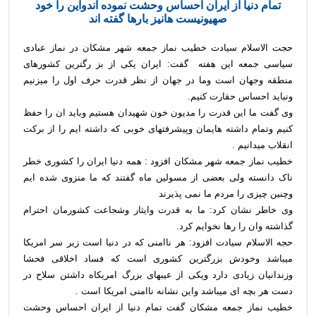
تمام دنیا از ایران احساس وحشت نموده اندواین را خود
صهیونیست هانیز بارها گفته اند
حجت الاسلام سیادت خطیب نماز جمعه شهر مشکان در نماز عبادی
سیاسی جمعه این هفته گفت: ایران یکی از بز رگترین کشورهای
منطقه وجهان است وما در جهان از نظر قدرت حرف اول را میزنیم
ونباید احساس حقارت کنیم.
وی گفت ما این قدرت را مدیون خون شهیدان هستیم وباید ان را حفظ
کنیم وتمام داشته هایمان وپیشرفتهای خوبی که داشته ایم را از برکت
انقلاب میدانیم .
خطیب نماز جمعه شهر مشکان افزود : همه دنیا ایران را کشوری خطر
ناک دانسته ولی بعضی از مسولین ماه گفتند که ما منزوی شده ایم
وچنین چیزی را مردم ما نمی پذیرند
وی خاطر نشان کرد: ما به قدرت وایثار وشجاعت کشورمان احترام
گذاشته وان را رها نخوایم کرد.
حجه الاسلام سیادت افزود: هر ناامنی که در دنیا است زیر سر امریکا
میباشد وخودش بزرگترین کشوری است که فساد اخلاقی فحشا
وزندانیان زیادی دارد ویکی از عیبهای بزرگ امریکاه داشتن سلاح در
دست هر بچه ای میباشد واین نشانه ناامنی امریکا است .
خطیب نماز جمعه مشکان گفت تمام دنیا از ایران احساس وحشت