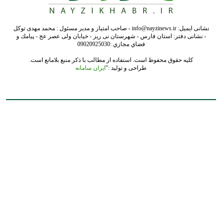
نشانی ایمیل: info@nayzinews.ir - صاحب امتیاز و مدیر مسئول : محمد مهدی توکل
- نشانی دفتر: استان فارس - شهرستان نی ریز - خیابان ولی عصر عج - پيامك و
فضاي مجازي :09020925030
کلیه حقوق محفوظ است. استفاده از مطالب با ذکر منبع بلامانع است.
طراحی و تولید :"
ایران سامانه