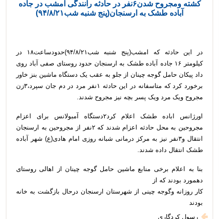
کشته ومجروح شدن۶نفر در حادثه رانندگی امشب در جاده
آباده طشک به ارسنجان(پنج شنبه شب۹۴/۸/۲۱)
در این حادثه که امشب(پنج شنبه شب۹۴/۸/۲۱)حدودساعت۱۸ در
کیلومتر ۱۶ جاده آباده طشک به ارسنجان حدود روستای صفی آباد روی
داد پیکان حامل گوجه چینان از جلو به عقب یک دستگاه ماشین بنز خاور
برخورد کرد که متاسفانه در این حادثه ۱نفر مرد در دم جان سپرد،۳زن
مجروح ویک مرد ویک پسر بچه نیز مجروح شدند.
اورژانس اباده طشک اعلام کرد۲دستگاه آمبولانس برای اعزام
مجروحین به محل حادثه اعزام شدند که ۲نفر از مجروحین به ارسنجان
انتقال و۳نفر نیز به مرکز درمانی شبانه روزی امام هادی(ع) شهر آباده
طشک انتقال داده شدند.
بنا به اعلام برخی منابع ماشین حامل گوجه چینان از اهالی روستای
دهمورد بودند که از
کار روزانه وگوجه چینی از شهرستان ارسنجان درحال بازگشت به خانه
بودند
رسول کردگاری