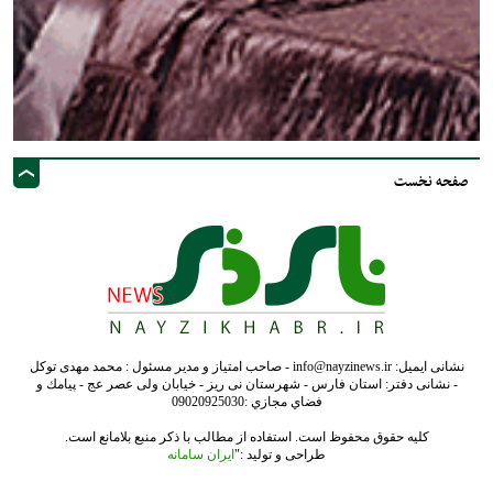
صفحه نخست
نشانی ایمیل: info@nayzinews.ir - صاحب امتیاز و مدیر مسئول : محمد مهدی توکل
- نشانی دفتر: استان فارس - شهرستان نی ریز - خیابان ولی عصر عج - پيامك و
فضاي مجازي :09020925030
کلیه حقوق محفوظ است. استفاده از مطالب با ذکر منبع بلامانع است.
طراحی و تولید :"
ایران سامانه