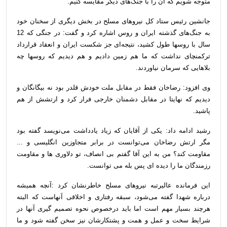
متوجه شویم که آن را با جنگ‌های دیگر مقایسه کنیم
.
جانشین رئیس ستاد کل نیروهای مسلح در بخش دیگری از سخنان خود
به جنگ‌های گذشته ایران و روس اشاره کرد و گفت: در جنگی که 12
سال با روسها طول کشید، نتیجه‌ای جز شکست ایران و انعقاد قرارداد
ترکمنچای نداشت که ما هم زمین دادیم و هم دیدیم که روسها چه
بلاهایی که سرمان نیاوردند
.
وی افزود: رضاخان فقط در مقابل ملت خودش قلدر بود نه بیگانگان و
دیدیم که نهایتا در مقابل دشمنان خارجی فرار کرد و ارتشش از هم
پاشید
.
رشید ادامه داد: یکی از آقایان که زیاد یادداشت می‌نویسد گفته بود
مگر ارتش رضاخان می‌توانست در برابر متجاوزین انگلیسی و
...
مقاومت کند؟ من به این آقا گفتم بی انصاف، تو دلاوری ها و مقاومت
رزمندگان ما را دیده ای پس بله می توانست
.
این فرمانده عالیرتبه نیروهای مسلح خاطرنشان کرد
:
آنچه همیشه
درباره شهدا گفته می‌شود، سبقه رفتاری و اخلاقی آنهاست که البته
هرچند بسیار مهم است اما باید درخصوص نحوه تصمیم گیری آنها در
شرایط سخت و عمل و همت و پشتکارشان نیز سخن گفته شود و ما