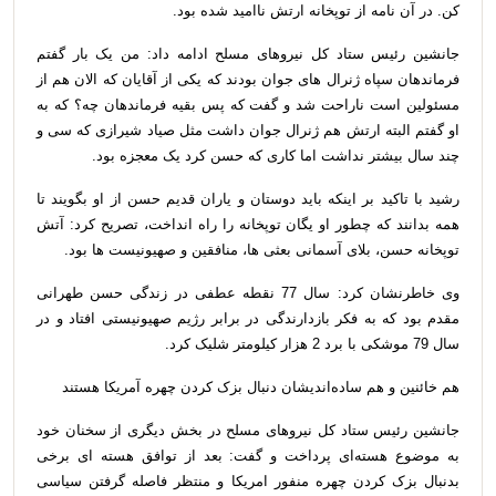
کن. در آن نامه از توپخانه ارتش ناامید شده بود
.
جانشین رئیس ستاد کل نیروهای مسلح ادامه داد: من یک بار گفتم
فرماندهان سپاه ژنرال های جوان بودند که یکی از آقایان که الان هم از
مسئولین است ناراحت شد و گفت که پس بقیه فرماندهان چه؟ که به
او گفتم البته ارتش هم ژنرال جوان داشت مثل صیاد شیرازی که سی و
چند سال بیشتر نداشت اما کاری که حسن کرد یک معجزه بود
.
رشید با تاکید بر اینکه باید دوستان و یاران قدیم حسن از او بگویند تا
همه بدانند که چطور او یگان توپخانه را راه انداخت، تصریح کرد: آتش
توپخانه حسن، بلای آسمانی بعثی ها، منافقین و صهیونیست ها بود
.
وی خاطرنشان کرد: سال 77 نقطه عطفی در زندگی حسن طهرانی
مقدم بود که به فکر بازدارندگی در برابر رژیم صهیونیستی افتاد و در
سال 79 موشکی با برد 2 هزار کیلومتر شلیک کرد
.
هم خائنین و هم ساده‌اندیشان دنبال بزک کردن چهره آمریکا هستند
جانشین رئیس ستاد کل نیروهای مسلح در بخش دیگری از سخنان خود
به موضوع هسته‌ای پرداخت و گفت: بعد از توافق هسته ای برخی
بدنبال بزک کردن چهره منفور امریکا و منتظر فاصله گرفتن سیاسی