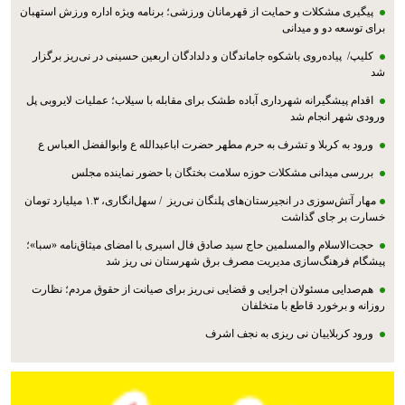
پیگیری مشکلات و حمایت از قهرمانان ورزشی؛ برنامه ویژه اداره ورزش استهبان
برای توسعه دو و میدانی
کلیپ/ پیاده‌روی باشکوه جاماندگان و دلدادگان اربعین حسینی در نی‌ریز برگزار
شد
اقدام پیشگیرانه شهرداری آباده طشک برای مقابله با سیلاب؛ عملیات لایروبی پل
ورودی شهر انجام شد
ورود به کربلا و تشرف به حرم مطهر حضرت اباعبدالله ع وابوالفضل العباس ع
بررسی میدانی مشکلات حوزه سلامت بختگان با حضور نماینده مجلس
مهار آتش‌سوزی در انجیرستان‌های پلنگان نی‌ریز / سهل‌انگاری، ۱.۳ میلیارد تومان
خسارت بر جای گذاشت
حجت‌الاسلام والمسلمین حاج سید صادق فال اسیری با امضای میثاق‌نامه «سبا»؛
پیشگام فرهنگ‌سازی مدیریت مصرف برق شهرستان نی ریز شد
هم‌صدایی مسئولان اجرایی و قضایی نی‌ریز برای صیانت از حقوق مردم؛ نظارت
روزانه و برخورد قاطع با متخلفان
ورود کربلاییان نی ریزی به نجف اشرف