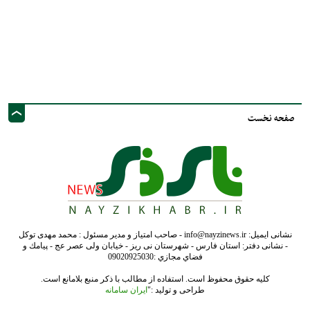
نشانی ایمیل: info@nayzinews.ir - صاحب امتیاز و مدیر مسئول : محمد مهدی توکل
- نشانی دفتر: استان فارس - شهرستان نی ریز - خیابان ولی عصر عج - پيامك و
فضاي مجازي :09020925030
کلیه حقوق محفوظ است. استفاده از مطالب با ذکر منبع بلامانع است.
طراحی و تولید :"
ایران سامانه