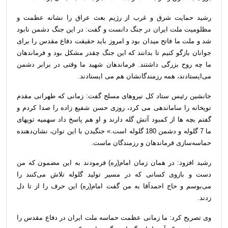
رشید حمایت شرق و غرب از رژیم بعث عراق را نشانه عظمت و
مظلومیت ملت ایران در جنگ دانست و گفت: در این جنگ دشمن نابود
شد و ملت ما فاتح میدان بود و امروز باید حقیقت دفاع مقدس را برای
جوانان بازگو کنیم تا بدانند که این جنگ چقدر مشکل بود و فرماندهان
ما چه روح بزرگی داشتند. فرماندهان شهید ما وقتی در برابر دشمن
می‌ایستادند، همه رزمندگانشان هم می ایستادند
.
جانشین رئیس ستاد کل نیروهای مسلح گفت: زمانی که طهرانی مقدم
توپخانه را ساماندهی می کرد، روزی حسن شفیع زاده را صدا کردم و
گفتم بچه ها از کمبود آتش گله دارند و او هم پاسخ داد سهمیه توپهای
ما 7 گلوله و دشمن 180 گلوله است.» جنگیدن با این توان، نشان‌دهنده
حماسه‌سازی فرماندهان و رزمندگان ماست
.
رشید افزود: در همان زمان امام(ره) فرمودند به این مضمون که من
دست و بازوی کسانی که در مسیر تولید گلوله تلاش می‌کنند را
می‌بوسم و حاج احمدآقا به من گفت امام(ره) این حرف را از تا دل
زدند
.
وی تصریح کرد: ما زمانی عظمت حماسه ملت ایران در دفاع مقدس را