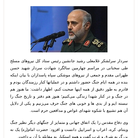
سردار سرلشکر غلامعلی رشید جانشین رئیس ستاد کل نیروهای مسلح
طی سخنانی در مراسم چهارمین سالگرد شهادت سردار شهید حسن
طهرانی مقدم و جمعی از نیروهای موشکی سپاه پاسداران با بیان اینکه
بنده در همه ایام جنگ حضور داشتم و در عملیاتها کنار رزمندگان بودم و
قادرم به طور دقیق از همه اینها صحبت کنم، اظهار داشت: ما هنوز هم
در جنگ و در کنار شهدا زندگی می‌کنیم؛ هنوز هم دفتر و تاریخ جنگ را
نبسته ایم و از بدی ها و خوبی های جنگ حرف می‌زنیم و یکی از دلایل
آن هم تشییع با شکوه شهدای غواص و مدافعین حرم است
.
وی دفاع مقدس را یک اتفاق جهانی و متمایز از جنگهای دیگر نظیر جنگ
ویتنام، کره، اعراب و اسراییل دانست و افزود: حضرت امام(ره)
یک نه
بزرگ به شرق و غرب گفت و همه استکبار به مقابله با آن پرداخت
.