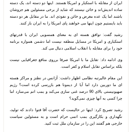
ایران از مقابله با استکبار و امریکا هستند. اینها دو دسته اند، یک دسته
ساده اندیش‌اند و خائن نیستند که شاید از برخی مسئولین هم جزوشان
باشند اما یک عده مغرض و خائن و نفوذی اند. ما در مقابل هر دو دسته
باید بایستیم چون اینها می خواهند پای امریکا را به ایران باز کنند
.
رشید گفت: توافق هسته ای به معنای همسویی ایران با قدرتهای
استکباری و امریکا در مسایل منطقه نیست اما دشمن همواره برنامه
خود را برای مقابله با انقلاب اسلامی دنبال می کند
.
وی ادامه داد: تقابل ما با امریکا صرفا برروی منافع جغرافیایی نیست
بلکه براساس تقابل اسلام و کفر است
.
این مقام عالیرتبه نظامی اظهار داشت: آژانس در نطنز و مراکز هسته
ای ما دوربین دارد اما آیا از دیمونا هم بازرسی کرده است؟ رژیم
صهیونیستی بالای 90 درصد غنی سازی می‌کند و بمب اتم می‌سازد اما
چرا کسی به آنها چیزی نمی‌گوید؟
رشید تصریح کرد: اینها در حالیست که حضرت آقا فتوا دادند که تولید،
نگهداری و بکارگیری بمب اتمی حرام است و به مسئولین سیاست
خارجی هم گفتند این را در سازمان ملل ثبت کنید
.