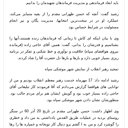
باید ابعاد فرماندهی و مدیریت فرماندهان شهیدمان را بدانیم
.
رشید گفت: آنچه که حسن طهرانی مقدم را از بقیه متمایز می‌کند،
عملکرد او در در سخت‌ترین انتخابها، مدیریت یگان و نیز انجام
مسئولیت در شرایط حساس بود
.
وی با بیان اینکه ای کاش تا زمانی که فرماندهان زنده هستند،آنها را
بشناسیم و قدرشان را بدانی، گفت: همین آقای حاجی زاده (فرمانده
نیروی هوافضای سپاه) خلاقیت و نوآوری و خط شکنی و تفکر در برنامه
ریزی بسیار خوبی دارد و بارها و بارها دل حضرت آقا را شاد کردند
.
تمجید رهبر انقلاب از نمایش شهر موشکی سپاه
رشید ادامه داد: 17 مهرماه خدمت رهبر معظم انقلاب بودیم و من از
توانایی های هوافضا گزارش می‌دادم که آقا فرمودند کار تبلیغاتی آقای
حاجی زاده بسیار خوب بود و گویش ایشان هم برای مردم جالب بود.
منظورشان نشان دادن شهر موشکی سپاه بود
.
وی اظهار داشت: حسن طهرانی مقدم در تاریخ 20 آذر 60 در سنگر
روستای بردیه در عملیات طریق القدس یادداشتی به من داد و خطری
را گوشزد کرد و من به ا گفتم برو دنبال کار توپخانه و خمپاره ها را رها