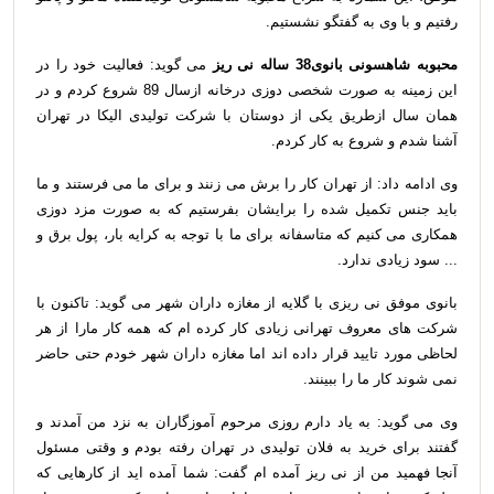
رفتیم و با وی به گفتگو نشستیم
.
محبوبه شاهسونی
بانوی38 ساله نی ریز
می گوید: فعالیت خود را در
این زمینه به صورت شخصی دوزی درخانه ازسال 89 شروع کردم و در
همان سال ازطریق یکی از دوستان با شرکت تولیدی الیکا در تهران
آشنا شدم و شروع به کار کردم.
وی ادامه داد: از تهران کار را برش می زنند و برای ما می فرستند و ما
باید جنس تکمیل شده را برایشان بفرستیم که به صورت مزد دوزی
همکاری می کنیم که متاسفانه برای ما با توجه به کرایه بار، پول برق و
... سود زیادی ندارد.
بانوی موفق نی ریزی با گلایه از مغازه داران شهر می گوید: تاکنون با
شرکت های معروف تهرانی زیادی کار کرده ام که همه کار مارا از هر
لحاظی مورد تایید قرار داده اند اما مغازه داران شهر خودم حتی حاضر
نمی شوند کار ما را ببینند.
وی می گوید: به یاد دارم روزی مرحوم آموزگاران به نزد من آمدند و
گفتند برای خرید به فلان تولیدی در تهران رفته بودم و وقتی مسئول
آنجا فهمید من از نی ریز آمده ام گفت: شما آمده اید از کارهایی که