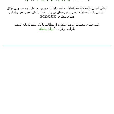
نشانی ایمیل: info@nayzinews.ir - صاحب امتیاز و مدیر مسئول : محمد مهدی توکل
- نشانی دفتر: استان فارس - شهرستان نی ریز - خیابان ولی عصر عج - پيامك و
فضاي مجازي :09020925030
کلیه حقوق محفوظ است. استفاده از مطالب با ذکر منبع بلامانع است.
طراحی و تولید :"
ایران سامانه