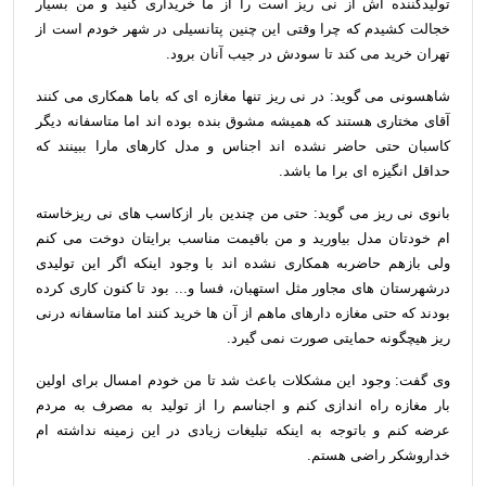
تولیدکننده اش از نی ریز است را از ما خریداری کنید و من بسیار
خجالت کشیدم که چرا وقتی این چنین پتانسیلی در شهر خودم است از
تهران خرید می کند تا سودش در جیب آنان برود.
شاهسونی می گوید: در نی ریز تنها مغازه ای که باما همکاری می کنند
آقای مختاری هستند که همیشه مشوق بنده بوده اند اما متاسفانه دیگر
کاسبان حتی حاضر نشده اند اجناس و مدل کارهای مارا ببینند که
حداقل انگیزه ای برا ما باشد.
بانوی نی ریز می گوید: حتی من چندین بار ازکاسب های نی ریزخاسته
ام خودتان مدل بیاورید و من باقیمت مناسب برایتان دوخت می کنم
ولی بازهم حاضربه همکاری نشده اند با وجود اینکه اگر این تولیدی
درشهرستان های مجاور مثل استهبان، فسا و... بود تا کنون کاری کرده
بودند که حتی مغازه دارهای ماهم از آن ها خرید کنند اما متاسفانه درنی
ریز هیچگونه حمایتی صورت نمی گیرد.
وی گفت: وجود این مشکلات باعث شد تا من خودم امسال برای اولین
بار مغازه راه اندازی کنم و اجناسم را از تولید به مصرف به مردم
عرضه کنم و باتوجه به اینکه تبلیغات زیادی در این زمینه نداشته ام
خداروشکر راضی هستم.