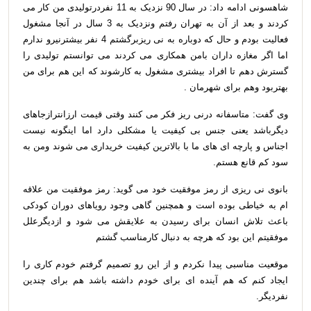
شاهسونی ادامه داد: در سال 90 نزدیک به 11 نفردرتولیدی من کار می
کردند و بعد از آن به تهران رفتم ونزدیک به 3 سال در آنجا مشغول
فعالیت بودم و حال که دوباره به نی ریزبرگشتم 4 نفر بیشترنیرو ندارم
اما اگر مغازه داران بامن همکاری می کردند می توانستم تولیدی را
گسترش دهم تا افراد بیشتری مشغول به کارشوند که این هم برای من
بهتربود وهم برای شهرمان .
وی گفت: متاسفانه درنی ریز فکر می کنند وقتی قیمت ارزانترازجاهای
دیگرباشد یعنی جنس بی کیفیت یا مشکلی دارد اما اینگونه نیست
اجناس و پارچه ای های ما با بالاترین کیفیت خریداری می شوند ومن به
سود کم قانع هستم.
بانوی نی ریزی از رمز موفقیت خود می گوید: رمز موفقیت من علاقه
ام به خیاطی بوده است و همچنین گاهی وجود رویاهای دوران کودکی
باعث تلاش انسان برای رسیدن به علایقش می شود و ازدیگرعلل
موفقیتم این بود که هرچه به دنبال کارمناسب گشتم
موقعیت مناسبی پیدا نکردم و از این رو تصمیم گرفتم خودم کاری را
ایجاد کنم که هم آینده ای برای خودم داشته باشد هم برای چندین
نفردیگر.