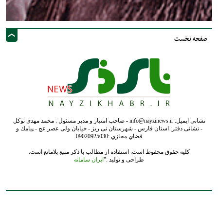
صفحه نخست
نشانی ایمیل: info@nayzinews.ir - صاحب امتیاز و مدیر مسئول : محمد مهدی توکل
- نشانی دفتر: استان فارس - شهرستان نی ریز - خیابان ولی عصر عج - پيامك و
فضاي مجازي :09020925030
کلیه حقوق محفوظ است. استفاده از مطالب با ذکر منبع بلامانع است.
طراحی و تولید :"
ایران سامانه