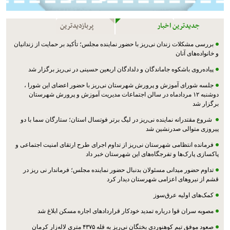
جدیدترین اخبار
پربازدیدترین
بررسی مشکلات زندان نی‌ریز با حضور نماینده مجلس؛ تأکید بر حمایت از زندانیان
و خانواده‌های آنان
پیاده‌روی باشکوه جاماندگان و دلدادگان اربعین حسینی در نی‌ریز برگزار شد
جلسه شورای آموزش و پرورش شهرستان نی‌ریز با حضور اعضای این شورا ،
دوشنبه ۱۲ مردادماه در سالن اجتماعات مدیریت آموزش و پرورش شهرستان
برگزار شد
شروع مقتدرانه نماینده نی‌ریز در لیگ برتر فوتسال استان؛ ستارگان سما با دو
پیروزی متوالی صدرنشین شد
فرمانده انتظامی شهرستان نی‌ریز از تداوم اجرای طرح ارتقای امنیت اجتماعی و
پاکسازی پارک‌ها و تفرجگاه‌های این شهرستان خبر داد
تداوم حضور میدانی مسئولان بدنبال حضور نماینده مجلس؛ فرماندار نی ریز در
قشم از نیروهای اعزامی شهرستان دیدار کرد
کمک‌های اولیه عرق‌سوز
مصوبه سران قوا درباره تمدید خودکار قراردادهای اجاره مسکن ابلاغ شد
صعود موفق تیم کوهنوردی بختگان نی‌ریز به قله ۴۳۷۵ متری لاله‌زار کرمان