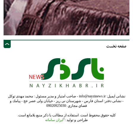
صفحه نخست
نشانی ایمیل: info@nayzinews.ir - صاحب امتیاز و مدیر مسئول : محمد مهدی توکل
- نشانی دفتر: استان فارس - شهرستان نی ریز - خیابان ولی عصر عج - پيامك و
فضاي مجازي :09020925030
کلیه حقوق محفوظ است. استفاده از مطالب با ذکر منبع بلامانع است.
طراحی و تولید :"
ایران سامانه