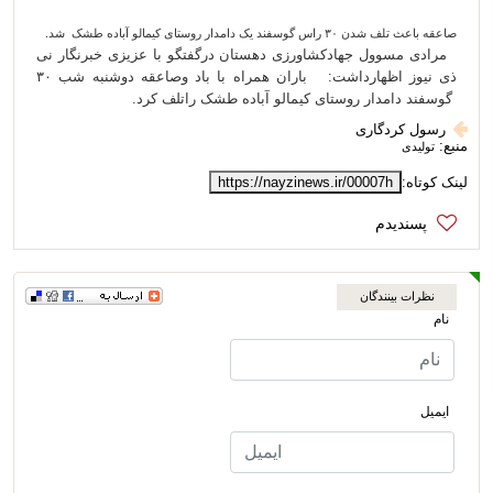
صاعقه باعث تلف شدن ۳۰ راس گوسفند یک دامدار روستای کیمالو آباده طشک شد.
مرادی مسوول جهادکشاورزی دهستان درگفتگو با عزیزی خبرنگار نی
ذی نیوز اظهارداشت: باران همراه با باد وصاعقه دوشنبه شب ۳۰
گوسفند دامدار روستای کیمالو آباده طشک راتلف کرد.
رسول کردگاری
منبع:
تولیدی
لینک کوتاه:
https://nayzinews.ir/00007h
نظرات بینندگان
نام
ایمیل