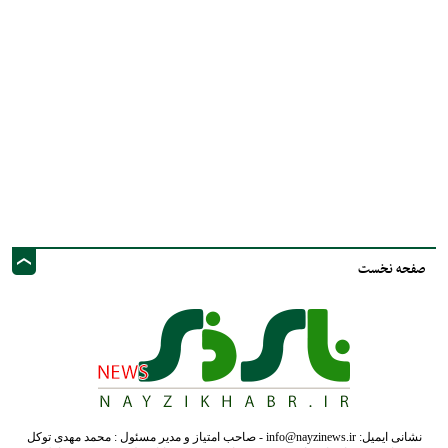
صفحه نخست
نشانی ایمیل: info@nayzinews.ir - صاحب امتیاز و مدیر مسئول : محمد مهدی توکل
- نشانی دفتر: استان فارس - شهرستان نی ریز - خیابان ولی عصر عج - پيامك و
فضاي مجازي :09020925030
کلیه حقوق محفوظ است. استفاده از مطالب با ذکر منبع بلامانع است.
طراحی و تولید :"
ایران سامانه