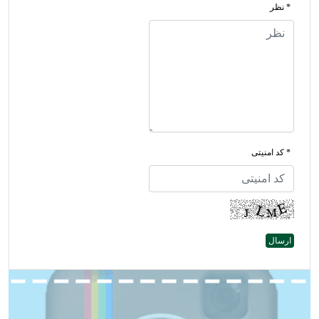
* نظر
* کد امنیتی