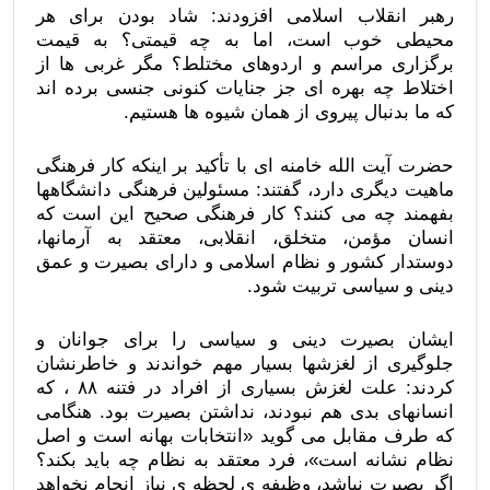
رهبر انقلاب اسلامی افزودند: شاد بودن برای هر
محیطی خوب است، اما به چه قیمتی؟ به قیمت
برگزاری مراسم و اردوهای مختلط؟ مگر غربی ها از
اختلاط چه بهره ای جز جنایات کنونی جنسی برده اند
که ما بدنبال پیروی از همان شیوه ها هستیم.
حضرت آیت الله خامنه ای با تأکید بر اینکه کار فرهنگی
ماهیت دیگری دارد، گفتند: مسئولین فرهنگی دانشگاهها
بفهمند چه می کنند؟ کار فرهنگی صحیح این است که
انسان مؤمن، متخلق، انقلابی، معتقد به آرمانها،
دوستدار کشور و نظام اسلامی و دارای بصیرت و عمق
دینی و سیاسی تربیت شود.
ایشان بصیرت دینی و سیاسی را برای جوانان و
جلوگیری از لغزشها بسیار مهم خواندند و خاطرنشان
کردند: علت لغزش بسیاری از افراد در فتنه ۸۸ ، که
انسانهای بدی هم نبودند، نداشتن بصیرت بود. هنگامی
که طرف مقابل می گوید «انتخابات بهانه است و اصل
نظام نشانه است»، فرد معتقد به نظام چه باید بکند؟
اگر بصیرت نباشد، وظیفه ی لحظه ی نیاز انجام نخواهد