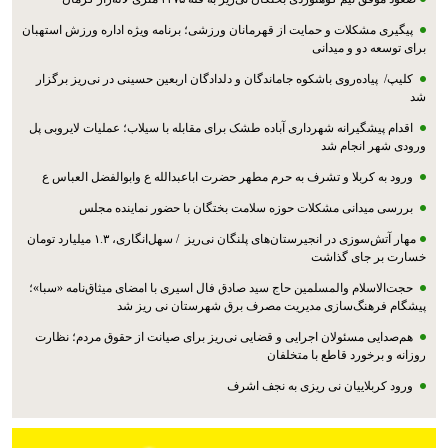
پیگیری مشکلات و حمایت از قهرمانان ورزشی؛ برنامه ویژه اداره ورزش استهبان
برای توسعه دو و میدانی
کلیپ/ پیاده‌روی باشکوه جاماندگان و دلدادگان اربعین حسینی در نی‌ریز برگزار
شد
اقدام پیشگیرانه شهرداری آباده طشک برای مقابله با سیلاب؛ عملیات لایروبی پل
ورودی شهر انجام شد
ورود به کربلا و تشرف به حرم مطهر حضرت اباعبدالله ع وابوالفضل العباس ع
بررسی میدانی مشکلات حوزه سلامت بختگان با حضور نماینده مجلس
مهار آتش‌سوزی در انجیرستان‌های پلنگان نی‌ریز / سهل‌انگاری، ۱.۳ میلیارد تومان
خسارت بر جای گذاشت
حجت‌الاسلام والمسلمین حاج سید صادق فال اسیری با امضای میثاق‌نامه «سبا»؛
پیشگام فرهنگ‌سازی مدیریت مصرف برق شهرستان نی ریز شد
هم‌صدایی مسئولان اجرایی و قضایی نی‌ریز برای صیانت از حقوق مردم؛ نظارت
روزانه و برخورد قاطع با متخلفان
ورود کربلاییان نی ریزی به نجف اشرف