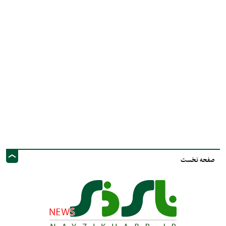
صفحه نخست
نشانی ایمیل: info@nayzinews.ir - صاحب امتیاز و مدیر مسئول : محمد مهدی توکل
- نشانی دفتر: استان فارس - شهرستان نی ریز - خیابان ولی عصر عج - پيامك و
فضاي مجازي :09020925030
کلیه حقوق محفوظ است. استفاده از مطالب با ذکر منبع بلامانع است.
طراحی و تولید :"
ایران سامانه