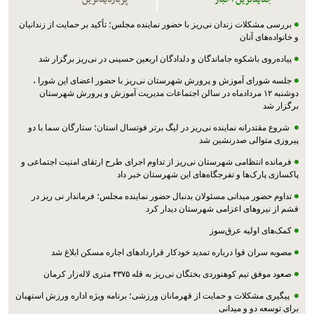
بررسی مشکلات زندان نی‌ریز با حضور نماینده مجلس؛ تأکید بر حمایت از زندانیان
و خانواده‌های آنان
پیاده‌روی باشکوه جاماندگان و دلدادگان اربعین حسینی در نی‌ریز برگزار شد
جلسه شورای آموزش و پرورش شهرستان نی‌ریز با حضور اعضای این شورا ،
دوشنبه ۱۲ مردادماه در سالن اجتماعات مدیریت آموزش و پرورش شهرستان
برگزار شد
شروع مقتدرانه نماینده نی‌ریز در لیگ برتر فوتسال استان؛ ستارگان سما با دو
پیروزی متوالی صدرنشین شد
فرمانده انتظامی شهرستان نی‌ریز از تداوم اجرای طرح ارتقای امنیت اجتماعی و
پاکسازی پارک‌ها و تفرجگاه‌های این شهرستان خبر داد
تداوم حضور میدانی مسئولان بدنبال حضور نماینده مجلس؛ فرماندار نی ریز در
قشم از نیروهای اعزامی شهرستان دیدار کرد
کمک‌های اولیه عرق‌سوز
مصوبه سران قوا درباره تمدید خودکار قراردادهای اجاره مسکن ابلاغ شد
صعود موفق تیم کوهنوردی بختگان نی‌ریز به قله ۴۳۷۵ متری لاله‌زار کرمان
پیگیری مشکلات و حمایت از قهرمانان ورزشی؛ برنامه ویژه اداره ورزش استهبان
برای توسعه دو و میدانی