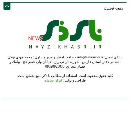
صفحه نخست
نشانی ایمیل: info@nayzinews.ir - صاحب امتیاز و مدیر مسئول : محمد مهدی توکل
- نشانی دفتر: استان فارس - شهرستان نی ریز - خیابان ولی عصر عج - پيامك و
فضاي مجازي :09020925030
کلیه حقوق محفوظ است. استفاده از مطالب با ذکر منبع بلامانع است.
طراحی و تولید :"
ایران سامانه