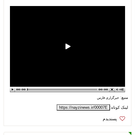
منبع:
خبرگزاری فارس
لینک کوتاه:
https://nayzinews.ir/00007E