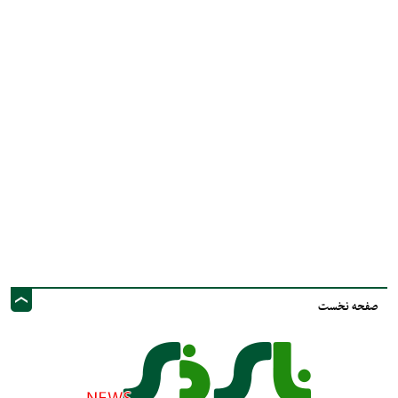
صفحه نخست
نشانی ایمیل: info@nayzinews.ir - صاحب امتیاز و مدیر مسئول : محمد مهدی توکل
- نشانی دفتر: استان فارس - شهرستان نی ریز - خیابان ولی عصر عج - پيامك و
فضاي مجازي :09020925030
کلیه حقوق محفوظ است. استفاده از مطالب با ذکر منبع بلامانع است.
طراحی و تولید :"
ایران سامانه