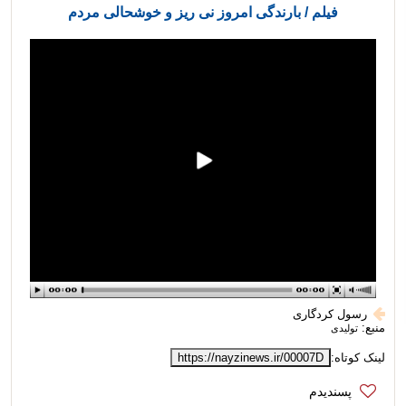
فیلم / بارندگی امروز نی ریز و خوشحالی مردم
رسول کردگاری
منبع:
تولیدی
لینک کوتاه:
https://nayzinews.ir/00007D