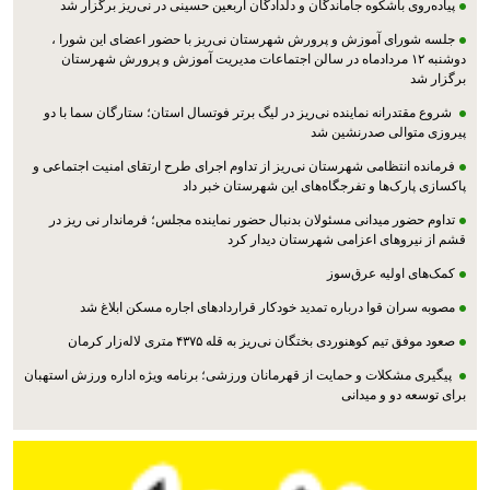
پیاده‌روی باشکوه جاماندگان و دلدادگان اربعین حسینی در نی‌ریز برگزار شد
جلسه شورای آموزش و پرورش شهرستان نی‌ریز با حضور اعضای این شورا ،
دوشنبه ۱۲ مردادماه در سالن اجتماعات مدیریت آموزش و پرورش شهرستان
برگزار شد
شروع مقتدرانه نماینده نی‌ریز در لیگ برتر فوتسال استان؛ ستارگان سما با دو
پیروزی متوالی صدرنشین شد
فرمانده انتظامی شهرستان نی‌ریز از تداوم اجرای طرح ارتقای امنیت اجتماعی و
پاکسازی پارک‌ها و تفرجگاه‌های این شهرستان خبر داد
تداوم حضور میدانی مسئولان بدنبال حضور نماینده مجلس؛ فرماندار نی ریز در
قشم از نیروهای اعزامی شهرستان دیدار کرد
کمک‌های اولیه عرق‌سوز
مصوبه سران قوا درباره تمدید خودکار قراردادهای اجاره مسکن ابلاغ شد
صعود موفق تیم کوهنوردی بختگان نی‌ریز به قله ۴۳۷۵ متری لاله‌زار کرمان
پیگیری مشکلات و حمایت از قهرمانان ورزشی؛ برنامه ویژه اداره ورزش استهبان
برای توسعه دو و میدانی