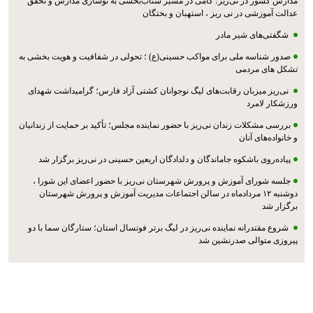
مدارس کشور در نی‌ریز؛ گامی در مسیر شتاب‌بخشی به نوسازی مدارس و تحقق
عدالت آموزشی در نی ریز ، استهبان و بختگان
شگفتی‌های شیر مادر
صدور شناسه ملی برای مواکب حسینی(ع) ؛ تحولی در شفافیت و هویت بخشی به
تشکل های مردمی
نی‌ریز میزبان رقابت‌های لیگ نوجوانان کشتی آزاد فارس؛ گرامیداشت شهدای
ورزشکار لامرد
بررسی مشکلات زندان نی‌ریز با حضور نماینده مجلس؛ تأکید بر حمایت از زندانیان
و خانواده‌های آنان
پیاده‌روی باشکوه جاماندگان و دلدادگان اربعین حسینی در نی‌ریز برگزار شد
جلسه شورای آموزش و پرورش شهرستان نی‌ریز با حضور اعضای این شورا ،
دوشنبه ۱۲ مردادماه در سالن اجتماعات مدیریت آموزش و پرورش شهرستان
برگزار شد
شروع مقتدرانه نماینده نی‌ریز در لیگ برتر فوتسال استان؛ ستارگان سما با دو
پیروزی متوالی صدرنشین شد