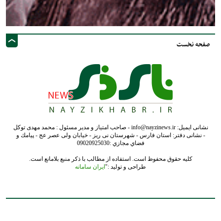
صفحه نخست
نشانی ایمیل: info@nayzinews.ir - صاحب امتیاز و مدیر مسئول : محمد مهدی توکل
- نشانی دفتر: استان فارس - شهرستان نی ریز - خیابان ولی عصر عج - پيامك و
فضاي مجازي :09020925030
کلیه حقوق محفوظ است. استفاده از مطالب با ذکر منبع بلامانع است.
طراحی و تولید :"
ایران سامانه