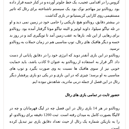
کروس را در اقدامی عجیب، یک خط جلوتر آورده و در کنار خسه قرار داده
بود. رونالدو نیز مهاجم نوک بود. یک سیستم ناشناخته برای رئال که تاثیر
مستقیمی روی کارایی کریستیانو در بازی گذاشت.
در بیشتر دقایق، رونالدو هیچ بازیکنی را حامی خود در زمین نمی دید و او
در تله تیاگو سیلوا، داوید لوئیز و البته تیاگو موتا گرفتار آمده بود. رونالدو
برای رهایی از این تله، بارها به عقب زمین آمد تا توپگیری کند و در روز بد
خسه و دیگر هافبک های رئال، توپ مناسبی هم در زمان حملات به رونالدو
نرسید.
رونالدو در این بازی آنقدر دوید که انرژی خود را در دقایق پایانی از دست
داد. اگر قرار به استفاده از رونالدو به عنوان 9 کاذب باشد، باید حمایت
خوبی نیز از سوی هافبک ها نسبت به وی صورت بگیرد و توپ های
مناسبی به او برسد؛ چیزی که در این بازی و در یکی دو بازی پرفشار دیگر
رئال در این فصل از جمله دربی مادرید، شاهدش نبوده ایم.
حضور ثابت در تمامی بازی های رئال
رونالدو در هر 14 بازی رئال در این فصل چه در لیگ قهرمانان و چه در
لالیگا بصورت کامل به میدان رفته است. ثبت 1260 دقیقه برای رونالدو، او
را به بازیکن شماره یک رئال از حیث تعداد دقایق بازی نیز تبدیل کرده
است.