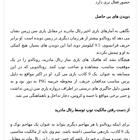
حضور فعال تری دارد.
دویدن های بی حاصل
نگاهی به آمارهای بازی اخیر رئال مادرید در مقابل پاری سن ژرمن نشان
می دهد که رونالدو بیشتر از هر زمان دیگری در زمین دویده است. او برابر
حریف فرانسوی، 9.5 کیلومتر دوید اما این دویدن های بسیار، هیچ کمکی
به او و تیمش نکردند.
هیچگاه نشد که هافبک های بازی ساز رئال مادرید، رونالدو را در یک
موقعیت مناسب، مشاهده و صاحب توپ کنند. رونالدویی که در این
مسابقه به عنوان یک 9 کاذب بازی می کرد. او در اکثر مواقع به دلیل
پرس مناسب مدافعان حریف، از محوطه جریمه PSG به دور بود و به
همین دلیل جاگیری های درستی در اطراف دروازه پاری سن ژرمن نداشت
و حتی برخی مواقع با خسه و کروس، دچار تداخل و ناهماهنگی می شد.
از دست رفتن مالکیت توپ توسط رئال مادرید
برای اینکه رونالدو یا هر مهاجم دیگری بتواند به عنوان یک مهاجم نوک و
یک 9 کاذب، بازدهی مناسبی داشته باشد، تیم وی باید از مالکیت مناسبی
روی توپ و میدان برخوردار باشد که چنین چیزی را در رئال مادرید مقابل