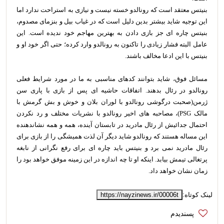
بنیتس معتقد است که رونالدو خسته نیست و نیازی به استراحت ندارد اما
این توجیه شاید بیشتر بدین دلیل است که در غیاب بیل و بنزمای مصدوم،
بنیتس چاره ای جز بازی دادن به بهترین مهاجم خود ندیده است. این
عامل البته فشار زیادی را تاکنون به رونالدو وارد کرده؛ حتی اگر خود او و
بنیتس با این ادعا مخالف باشند.
مسائل فوق، شاید بتوانند کدهای مناسبی به ما در مورد شرایط فعلی
رونالدو در رئال بدهند. اتفاقات حاشیه ای پس از بازی با پاری سن
ژرمن(صحبت درگوشی رونالدو با لوران بلان و خوش و بش گرمش با
مالک PSG)، مصاحبه های اخیر رونالدو با نشریات مختلف و رد نکردن
احتمال جدائیش از رئال مادرید در تابستان آینده، همه و همه نشاندهنده
این مساله هستند که رونالدو شاید دیگر آن لذت همیشگی را از بازی برای
رئال مادرید نمی برد و بنیتس باید چاره ای برای رفع نگرانی از نابغه
پرتغالی تیمش بیابد. اینکه او تا چه اندازه در این زمینه موفق خواهد بود را
زمان نشان خواهد داد.
لینک کوتاه:
https://nayzinews.ir/00006t