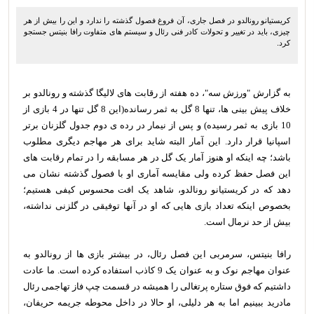
کریستیانو رونالدو در فصل جاری، آن فروغ فصول گذشته را ندارد و این را بیش از هر
چیزی، باید در تغییر و تحولات کادر فنی رئال و سیستم های متفاوت رافا بنیتس جستجو
کرد.
به گزارش "ورزش سه"، ده هفته از رقابت های لالیگا گذشته و رونالدو بر
خلاف پیش بینی ها، تنها 8 گل به ثمر رسانده(این 8 گل تنها در 4 بازی از
10 بازی به ثمر رسیده) و پس از نیمار در رده ی دوم جدول گلزنان برتر
اسپانیا قرار دارد. این آمار البته شاید برای هر مهاجم دیگری مطلوب
باشد؛ چه اینکه او هنوز آمار یک گل در هر مسابقه را در تمام رقابت های
این فصل حفظ کرده ولی مقایسه آماری او با فصول گذشته نشان می
دهد که در کریستیانو رونالدو، شاهد یک افت محسوس کیفی هستیم؛
بخصوص اینکه تعداد بازی هایی که او در آنها توفیقی در گلزنی نداشته،
بیش از حد نرمال است.
رافا بنیتس، سرمربی این فصل رئال، در بیشتر بازی ها از رونالدو به
عنوان مهاجم نوک و به عنوان یک 9 کاذب استفاده کرده است. ما عادت
داشتیم که فوق ستاره پرتغالی را همیشه در قسمت چپ فاز تهاجمی رئال
مادرید ببینیم اما به هر دلیلی، او حالا در داخل محوطه جریمه حریفان،