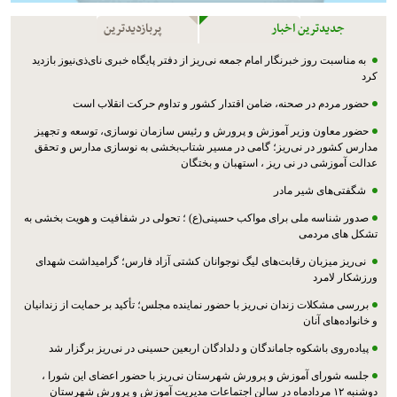
جدیدترین اخبار
پربازدیدترین
به مناسبت روز خبرنگار امام جمعه نی‌ریز از دفتر پایگاه خبری نای‌ذی‌نیوز بازدید
کرد
حضور مردم در صحنه، ضامن اقتدار کشور و تداوم حرکت انقلاب است
حضور معاون وزیر آموزش و پرورش و رئیس سازمان نوسازی، توسعه و تجهیز
مدارس کشور در نی‌ریز؛ گامی در مسیر شتاب‌بخشی به نوسازی مدارس و تحقق
عدالت آموزشی در نی ریز ، استهبان و بختگان
شگفتی‌های شیر مادر
صدور شناسه ملی برای مواکب حسینی(ع) ؛ تحولی در شفافیت و هویت بخشی به
تشکل های مردمی
نی‌ریز میزبان رقابت‌های لیگ نوجوانان کشتی آزاد فارس؛ گرامیداشت شهدای
ورزشکار لامرد
بررسی مشکلات زندان نی‌ریز با حضور نماینده مجلس؛ تأکید بر حمایت از زندانیان
و خانواده‌های آنان
پیاده‌روی باشکوه جاماندگان و دلدادگان اربعین حسینی در نی‌ریز برگزار شد
جلسه شورای آموزش و پرورش شهرستان نی‌ریز با حضور اعضای این شورا ،
دوشنبه ۱۲ مردادماه در سالن اجتماعات مدیریت آموزش و پرورش شهرستان