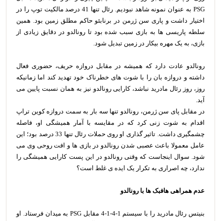
PSG به عنوان نمونه شاهد نبودیم. رئال تنها 41 درصد مالکیت توپ را در
اختیار داشت و پاری سن ژرمن در برنابئو حاکم مطلق زمین بود. همین
سلطه پاریسی ها به بازی سبب شده بود تا رونالدو در دقایق زیادی از
بازی، به یک مهره بیکار در زمین تبدیل شود.
رونالدو عادت دارد که همیشه در مقابل دروازه حریف، حضوری فعال
داشته و دروازه بان را با شوت های خطرناک خود تهدید کند اما زمانیکه
روز، روز رئال مادرید نباشد، کارایی رونالدو نیز به همان نسبت پایین می
آید.
در مقابل پای سن ژرمن، رونالدو تنها سه بار به سمت دروازه کوین تراپ
اقدام به شوت زنی کرد که در مقایسه با آمار همیشگی او، فاصله
چشمگیری داشت. تاثیر گذاری او روی حملات رئال تنها 33 درصد بود؛ این
عامل معمولا باعث عصبی شدن رونالدو در بازی ها و افت روحی وی می
شود. سوال اینجاست که وقتی رونالدو در این پست کارایی همیشگی را
ندارد، چه اصراری به تکرار یک ایده ی غلط است؟
عدم همراهی هافبک ها با رونالدو
بنیتس رئال مادرید را با سیستم 1-4-1-4 مقابل PSG به میدان فرستاد. او