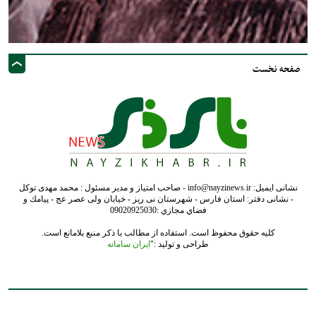
صفحه نخست
نشانی ایمیل: info@nayzinews.ir - صاحب امتیاز و مدیر مسئول : محمد مهدی توکل
- نشانی دفتر: استان فارس - شهرستان نی ریز - خیابان ولی عصر عج - پيامك و
فضاي مجازي :09020925030
کلیه حقوق محفوظ است. استفاده از مطالب با ذکر منبع بلامانع است.
طراحی و تولید :"
ایران سامانه