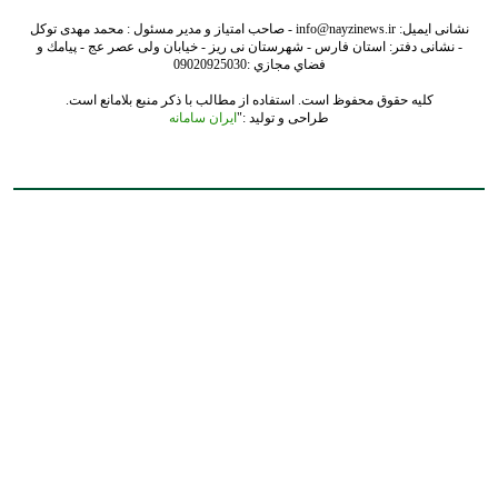
نشانی ایمیل: info@nayzinews.ir - صاحب امتیاز و مدیر مسئول : محمد مهدی توکل
- نشانی دفتر: استان فارس - شهرستان نی ریز - خیابان ولی عصر عج - پيامك و
فضاي مجازي :09020925030
کلیه حقوق محفوظ است. استفاده از مطالب با ذکر منبع بلامانع است.
طراحی و تولید :"
ایران سامانه