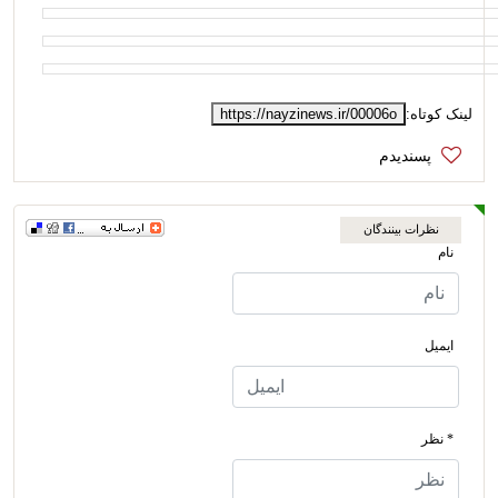
لینک کوتاه:
https://nayzinews.ir/00006o
نظرات بینندگان
نام
ایمیل
* نظر