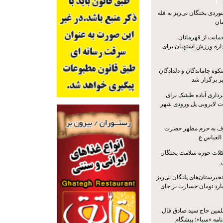
ردی بختگان نی‌ریز به قله
ایت از قهرمانان
داره ورزش استهبان برای
کوه جاماندگان و دلدادگان
ز برگزار شد
رداری آباده طشک برای
ات لایروبی پل ورودی شهر
شرف به حرم مطهر حضرت
 العباس ع
ات حوزه سلامت بختگان
جیرستان‌های پلنگان نی‌ریز
انگاری، ۱.۳ میلیارد تومان خسارت بر جای
لمین حاج سید صادق فال
نامه «سبا»؛ پیشگام