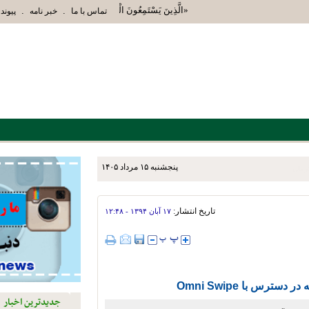
«الَّذِينَ يَسْتَمِعُونَ الْقَوْلَ فَيَتَّبِعُونَ أَحْسَنَهُ أُوْلَئِ
.
.
تماس با ما
خبر نامه
پیوند 
پنجشنبه ۱۵ مرداد ۱۴۰۵
زش استهبان برای توسعه دو و
تاریخ انتشار:
۱۷ آبان ۱۳۹۴ - ۱۲:۴۸
ترس با Omni Swipe
جدیدترین اخبار