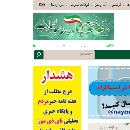
كَ الَّذِينَ هَدَاهُمُ اللَّهُ وَأُوْلَئِكَ هُمْ أُوْلُوا الْأَلْبَابِ» عاقلان هدایت یافته،حرفها را میشنوند
.
.
.
.
.
ها
آرشیو
آب و هوا
اوقات شرعی
درباره ما
RSS
پربازدیدترین