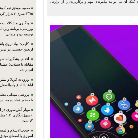
ه به کمک آن می توانید میانبرهای مهم و پرکاربردی را از ابزارها،
صعود موفق تیم کوهنو
۴۳۷۵ متری لاله‌زار کرمان
پیگیری مشکلات و حم
ورزشی؛ برنامه ویژه ا
توسعه دو و میدانی
کلیپ/ پیاده‌روی باش
اربعین حسینی در نی‌ری
اقدام پیشگیرانه شه
مقابله با سیلاب؛ عملی
انجام شد
ورود به کربلا و ت
اباعبدالله ع وابوالفضل
بررسی میدانی مشکل
با حضور نماینده مجلس
مهار آتش‌سوزی در ان
/ سهل‌
گذاشت
حجت‌الاسلام والمس
اسیری با امضای میثاق‌