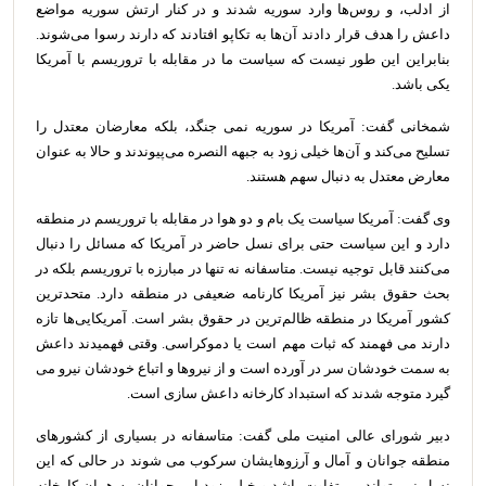
از ادلب، و روس‌ها وارد سوریه شدند و در کنار ارتش سوریه مواضع
داعش را هدف قرار دادند آن‌ها به تکاپو افتادند که دارند رسوا می‌شوند.
بنابراین این طور نیست که سیاست ما در مقابله با تروریسم با آمریکا
یکی باشد.
شمخانی گفت: آمریکا در سوریه نمی جنگد، بلکه معارضان معتدل را
تسلیح می‌کند و آن‌ها خیلی زود به جبهه النصره می‌پیوندند و حالا به عنوان
معارض معتدل به دنبال سهم هستند.
وی گفت: آمریکا سیاست یک بام و دو هوا در مقابله با تروریسم در منطقه
دارد و این سیاست حتی برای نسل حاضر در آمریکا که مسائل را دنبال
می‌کنند قابل توجیه نیست. متاسفانه نه تنها در مبارزه با تروریسم بلکه در
بحث حقوق بشر نیز آمریکا کارنامه ضعیفی در منطقه دارد. متحدترین
کشور آمریکا در منطقه ظالم‌ترین در حقوق بشر است. آمریکایی‌ها تازه
دارند می فهمند که ثبات مهم است یا دموکراسی. وقتی فهمیدند داعش
به سمت خودشان سر در آورده است و از نیروها و اتباع خودشان نیرو می
گیرد متوجه شدند که استبداد کارخانه داعش سازی است.
دبیر شورای عالی امنیت ملی گفت: متاسفانه در بسیاری از کشورهای
منطقه جوانان و آمال و آرزوهایشان سرکوب می شوند در حالی که این
نسل نمی‌تواند بی تفاوت باشد و خیلی زود این جوانان به همان کارخانه