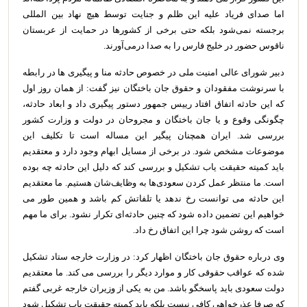
اما صدای فریاد علیه این ظلم و جنایت توسط هیچ نهاد بین المللی
برجسته نمی‌شود بلکه حتی برخی از کشورها در حمایت از عربستان
ناقوس حضور در خلیج فارس را به صدا درمی‌آورند.
دبیر شورای عالی امنیت ملی در خصوص حادثه منا و پیگیری ها در رابطه
با سرنوشت مفقودان و حقوق جان باختگان نیز گفت: از همان روز اول
که این حادثه اتفاق افتاد رییس جمهور دستور پیگیری داد و ابعاد حادثه،
چگونگی وقوع و یا جان باختگان و مجروحان در دولت و وزارت کشور
بررسی شد. ایران همچنان پیگیر این مساله است تا تکلیف این
موضوعات مشخص شود. در برخی از مسایل ابهام وجود دارد و معتقدیم
باید کمیته حقیقت یاب تشکیل و بررسی کند که دلیل این حادثه چه بوده
است. ما منتظر عمل کردن سعودی‌ها به وظایف‌شان هستیم. ما معتقدیم
این حادثه می توانست رخ ندهد یا تلفاتش کم باشد و همین طور می
خواهیم این تضمین داده شود که چنین حادثه‌ای تکرار نشود. برای ما مهم
است که روشن شود چرا این اتفاق رخ داد.
وی درباره حقوق جان باختگان اظهار کرد: در وزارت خارجه ستاد تشکیل
شده که عواقب حقوقی کار و موارد دیگر را بررسی می کند. ما معتقدیم
دولت سعودی باید پاسخگو باشد. من به یکی از وزیران خارجه غربی گفتم
که صرفا عذرخواهی کافی نیست بلکه باید کمیته حقیقت یاب تشکیل شود