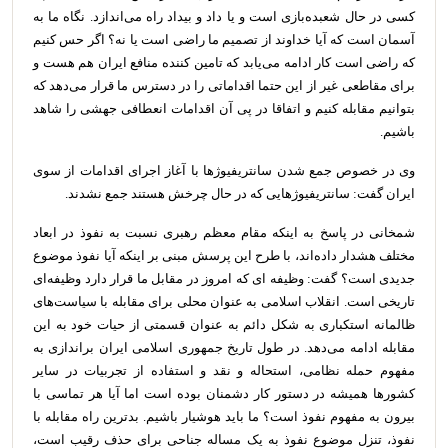
کسی در حال شعبده‌بازی است و یا داد و بیداد راه می‌اندازد. نگاه ما به
آسمان است که آیا خداوند از تصمیم ما راضی است یا نه؟ اگر حس کنیم
که راضی است کار ادامه می‌یابد که تامین کننده منافع ایران هم هست و
برای مقاطعی غیر از این حتما اقداماتی را در دسترس ما قرار می‌دهد که
بتوانیم مقابله کنیم و اتفاقا در پی آن اقدامات انعطافی جهشی را شاهد
باشیم.
وی در خصوص جمع شدن سانتریفیوژها با آغاز اجرای اقدامات از سوی
ایران گفت: سانتریفیوژهایی که در حال چرخش هستند جمع نشدند.
شمخانی در پاسخ به اینکه مقام معظم رهبری نسبت به نفوذ در ابعاد
مختلف هشدار داده‌اند، با طرح این پرسش مبنی بر اینکه آیا نفوذ موضوع
جدیدی است؟ گفت: وظیفه ای که امروز در مقابل ما قرار دارد وظیفه‌ای
تاریخی است. انقلاب اسلامی به عنوان محلی برای مقابله با سیاست‌های
ظالمانه استکباری به شکل دائم به عنوان قسمتی از حیات خود به این
مقابله ادامه می‌دهد. در طول تاریخ جمهوری اسلامی ایران براندازی به
مفهوم حمله نظامی، استحاله و نقد و استفاده از تجربیات در سایر
کشورها همیشه در دستور کار دشمنان بوده است اما آیا هر تماسی با
بیرون به مفهوم نفوذ است؟ ما باید هوشیار باشیم. بدترین راه مقابله با
نفوذ، تنزل موضوع نفوذ به یک مساله جناحی برای حذف رقیب است،