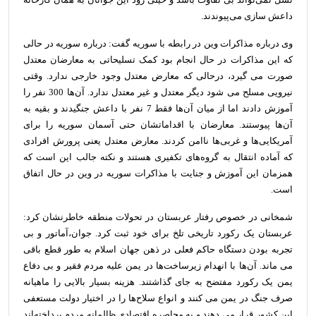
داعش سازی می‌پیوندند.
وی درباره مذاکرات وین در رابطه با سوریه گفت: درباره سوریه در حالی
که این مذاکرات در حال انجام بود کمک تسلیحاتی به معارضان معتدل
صورت می گیرد، درحالی که معارض معتدل وجود خارجی ندارد. وقتی
نیرویی مسلح می شود دیگر معتدل و غیر معتدل ندارد. آن‌ها 300 نفر را
آموزش دادند اما از میان آن‌ها فقط 7 نفر با داعش جنگیدند و بقیه به
آن‌ها پیوستند. معارضان با اقداماتشان حتی آسمان سوریه را برای
آمریکایی‌ها و غربی‌ها ناامن کردند. معارض معتدل یعنی پرورش افرادی
که آماده انتقال به گروه‌های تکفیری هستند و نکته جالب این است که
همزمان این آموزش و جنایت با مذاکرات سوریه در وین در حال اتفاق
است.
شمخانی در خصوص رفتار عربستان در تحولات منطقه خاطرنشان کرد:
عربستان یک رکورد تاریخی تلخ برای خود ثبت کرد. جوان،‌آماتور و بی
تجربه بودن دستگاه حاکم فعلی در ذهن جهان اسلام به طور قطع باقی
می ماند. آن‌ها با انهدام زیرساخت‌ها در یمن علیه مردم فقیر و بی دفاع
یمن یک رکورد مفتضح به جای گذاشتند. هزینه بسیار بالایی را ماهیانه
صرف جنگ در یمن می کنند و انواع سلاح‌ها را در اختیار دولت مستعفی
این کشور قرار می دهند و به محاصره اقتصادی ظالمانه مردم پرداخته‌اند