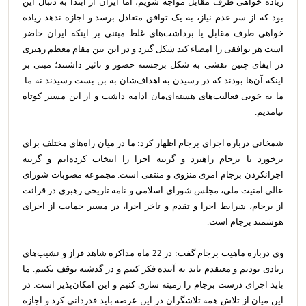
زیاده خواهی طرف مقابل مواجه شویم، اما ایران از ابتدا به دنبال این
بود که از سر عدم نیاز، به یک توافق متعادل برسد و اجازه ندهد زیاده
خواهی طرف مقابل یا برداشت‌های غلط مبتنی بر اینکه ایران حاضر
است هر توافقی را امضاء کند شکل گیرد و در این بین مقام معظم رهبری
در ایفای چنین نقشی به شکل برجسته حضور و تاثیر داشتند؛ مبنی بر
اینکه آن‌ها بودند که در رسیدن به اهداف‌شان به بن بست رسیدند نه ما.
ما به خوبی فعالیت‌های هسته‌ای‌مان ادامه داشت و از این مسیر کوتاه
نیامدیم.
شمخانی درباره اجرای برجام اظهار کرد: ما در میان راه‌های مختلف برای
برخورد با برجام راهبرد و گزینه اجرا را انتخاب کرده‌ایم و گزینه
اجرانکردن برجام امری منزوی و منتفی است. مجموعه مصوبات شورای
عالی امنیت ملی، مجلس شورای اسلامی و نامه تاریخی رهبری در قرائت
از برجام، شرایط اجرا و تقدم و تاخر اجرا، در مسیر حمایت از اجرای
هوشمند برجام است.
وی درباره ماهیت برجام گفت: در 22 ماه مذاکره شاهد فراز و نشیب‌های
زیادی بودیم و معتقدم باید به آینده فکر کنیم و در گذشته توقف نکنیم. ما
باید اجرای درست برجام را زمینه سازی کنیم و این امکان‌پذیر است. در
این میان از تلاش همه تلاشگران در این عرصه باید قدردانی کرد و اجازه