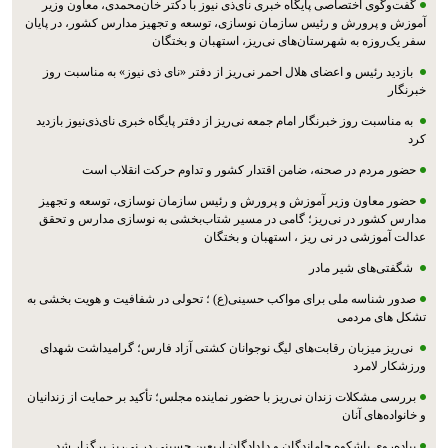
گفت‌وگوی اختصاصی پایگاه خبری نای‌ذی نیوز با دکتر خان‌محمدی، معاون وزیر
آموزش و پرورش و رئیس سازمان نوسازی، توسعه و تجهیز مدارس کشور، در پایان
سفر یک‌روزه به شهرستان‌های نی‌ریز، استهبان و بختگان
بازدید رئیس و اعضای هلال احمر نی‌ریز از دفتر «نای ذی نیوز» به مناسبت روز
خبرنگار
به مناسبت روز خبرنگار امام جمعه نی‌ریز از دفتر پایگاه خبری نای‌ذی‌نیوز بازدید
کرد
حضور مردم در صحنه، ضامن اقتدار کشور و تداوم حرکت انقلاب است
حضور معاون وزیر آموزش و پرورش و رئیس سازمان نوسازی، توسعه و تجهیز
مدارس کشور در نی‌ریز؛ گامی در مسیر شتاب‌بخشی به نوسازی مدارس و تحقق
عدالت آموزشی در نی ریز ، استهبان و بختگان
شگفتی‌های شیر مادر
صدور شناسه ملی برای مواکب حسینی(ع) ؛ تحولی در شفافیت و هویت بخشی به
تشکل های مردمی
نی‌ریز میزبان رقابت‌های لیگ نوجوانان کشتی آزاد فارس؛ گرامیداشت شهدای
ورزشکار لامرد
بررسی مشکلات زندان نی‌ریز با حضور نماینده مجلس؛ تأکید بر حمایت از زندانیان
و خانواده‌های آنان
پیاده‌روی باشکوه جاماندگان و دلدادگان اربعین حسینی در نی‌ریز برگزار شد