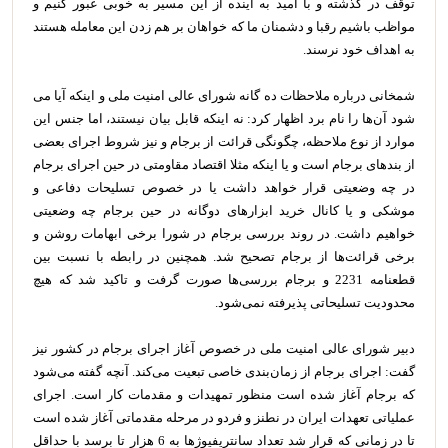
توقف در گذشته و با امید به آینده از این مسیر به خوبی عبور کنیم و
مواظب باشیم رقبا و دشمنان ما که خواهان بر هم زدن این معامله هستند
به اهداف خود نرسند.
شمخانی درباره ملاحظات ده گانه شورای عالی امنیت ملی و اینکه آیا می
شود آن‌ها را نام برد اظهار کرد: نه اینکه قابل بیان نیستند، اما جنس این
موارد از نوع ملاحظه، چگونگی قرائت از برجام و نیز شروط اجرای بعضی
از بندهای برجام است و یا اینکه مثلا اقتصاد مقاومتی در حین اجرای برجام
در چه وضعیتی قرار خواهد داشت یا در خصوص تسلیحات دفاعی و
موشکی و یا کانال خرید ابزارهای دوگانه در حین برجام چه وضعیتی
خواهیم داشت. در روند بررسی برجام در شورا برخی ابهامات روشن و
برخی قرائت‌ها از برجام تصحیح شد. همچنین در رابطه با نسبت بین
قطعنامه 2231 و برجام بررسی‌ها صورت گرفت و تاکید شد که هیچ
محدودیت تسلیحاتی پذیرفته نمی‌شود.
دبیر شورای عالی امنیت ملی در خصوص آغاز اجرای برجام در کشور نیز
گفت: اجرای برجام از زمان‌بندی خاصی تبعیت می‌کند. آنچه گفته می‌شود
که برجام آغاز شده است منظور تمهیدات و مقدمات کار است. اجرای
عملیاتی تعهدات ایران در نطنز و فردو در مرحله مقدماتی آغاز شده است
تا در زمانی که قرار شد تعداد سانتریفیوژها به 6 هزار تا برسد با حداقل