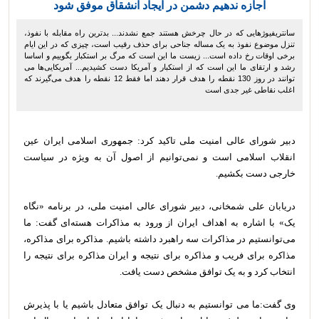
اجازه ندهیم دشمن در ایجاد انشقاق موفق شود
سانتریفیوژهایی که در حال چرخش هستند جمع نشدند... بدترین راه مقابله با نفوذ،
تنزل موضوع نفوذ به یک مساله جناحی برای حذف رقیب است، چیزی که در این ایام
برخی اوقات رخ داده است... زیست ما این است که مرگ بر استکبار بگوییم و اساسا
رشد و ارتقای ما این است که از استکبار و آمریکا دست کشیدیم... آمریکایی‌ها می
توانند در روز 130 نقطه را هدف قرار دهند اما فقط 12 نقطه را هدف می‌گیرند که
اغلب نقاطی غیر جدی است
دبیر شورای عالی امنیت ملی تاکید کرد: جمهوری اسلامی ایران عین
انقلاب اسلامی است و نمی‌توانیم از اصول آن به ویژه در سیاست
خارجی دست بکشیم.
دریابان علی شمخانی، دبیر شورای عالی امنیت ملی، در برنامه «نگاه
یک» با اشاره به اهداف ایران از ورود به مذاکرات هسته‌ای گفت: ما
می‌توانستیم در مذاکرات سه راهبرد داشته باشیم. مذاکره برای مذاکره،
مذاکره برای فریب و مذاکره برای نتیجه و ایران مذاکره برای نتیجه را
انتخاب کرد و به یک توافق مشخص دست یافت.
وی گفت:‌ما می توانستیم به دنبال یک توافق متعادل باشیم یا با پذیرش