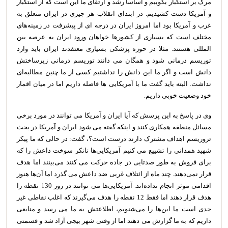
مرگ بر استکبار بگوییم و اساسا رشد و ارتقای ما این است که از استکبار
و آمریکا دست کشیدیم. در ابتدای انقلاب هر چیزی در ایران متعلق به
غرب و آمریکا بود اما امروز ایران در درجه ای از پیشرفت در زمینه‌های
مختلف است که بسیاری از کشورها خواهان ورود ایران به عرصه بین
المللی هستند. مثلا در حوزه پزشکی بسیاری معتقدند ایران باید وارد
توریسم درمانی شود و همگان می دانند توریسم درمانی زیرساختش
دانش است و اگر ما این دانش را نداشتیم کسی از ما چنین مطالبه‌ای
نداشت. البته باید گفت ما با آمریکایی ها فاصله داریم اما در میان اقمار
خود وضعیت خوبی داریم.
وی در پاسخ به این پرسش که آیا ایران و آمریکا می توانند در مورد برخی
مسائل منطقه همکاری کنند و اینکه گفته می شود ایران و آمریکا در بحث
تروریسم اهداف مشترک دارند درست است؟، گفت: در حالی که ما پیکر
شهید همدانی را تشییع می کنیم آمریکایی‌ها تانکر سوخت داعش را که
برای فروش به طور صدتایی در جاده حرکت می کنند می‌بینند اما هدف
قرار نمی‌دهند. چند ماه از ائتلاف غربی ضد داعش می گذرد اما آن‌ها هنوز
اقدامی موثر انجام نداده‌اند. آمریکایی‌ها می توانند در روز 130 نقطه را
هدف قرار دهند اما فقط 12 نقطه را هدف می‌گیرند که اغلب نقاطی غیر
جدی است ما این‌ها را می‌شنویم، اطلاعتش به ما می رسد و منابعی
داریم که به ما گزارش می دهند اما از وقتی شهر بیجی آزاد شد و قسمتی