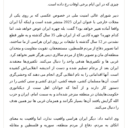
چیزی که در این ایام برخی اوقات رخ داده است.
دبیر شورای عالی امنیت ملی در خصوص عکسی که بر روی یکی از
مجلات خارجی با عنوان ایران 2025 منتشر شده است و اینکه آیا ایران
واقعا آماده تغییر خواهد بود؟ گفت: بله چهره ایران عوض خواهد شد، اما
کدام چهره؟ چهره کاذبی که از ایران طی 35 سال گذشته و به طور قطع
نشدنی در 12 سال گذشته با تبلیغات بر روی ایران هراسی از ما ساختند،
اما تصویر دفاع از مردم فلسطین، مستضعفان، تقویت مقاومت و متحدان
منطقه‌ای مان و تصویر دفاع از مردم سالاری دینی هرگز تغییر نخواهد کرد.
غربی ها و تکفیری‌ها هدفی واحد را دنبال می‌کنند. تکفیری‌ها معتقدند
ایران بعد از برجام تسلیم شده و دست از اندیشه انقلابی‌اش کشیده
است. آنها اقداماتی را به نام انقلابی گری انجام می دهند که وحشی‌گری
است. آن‌ها مسلمان کشی، شیعه کشی، ایزدی کشی و سنی کشی را در
دستور کار دارند و از آنجا که جوانان اهل سنت از دیکتاتوری
حکومت‌هایشان در منطقه منزجر شده‌اند و به سمت امام، ایران و حزب
الله گرایش یافتند آن‌ها بسیار نگرانند و همزمان غربی ها نیز همین هدف
را دنبال می‌کنند.
وی ادامه داد:‌ دیگر ایران هراسی واقعیت ندارد، اما واقعیت به معنای
اتکای به مردم، دفاع از مردم منطقه، سوریه و فلسطین و مقابله