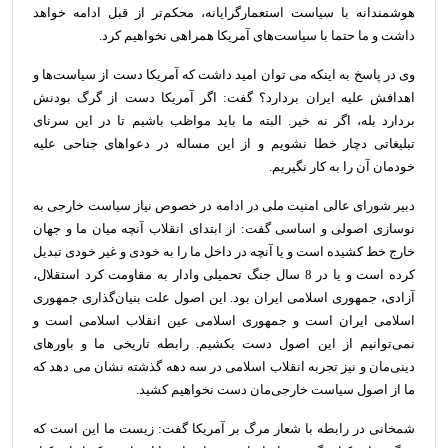
هوشمندانه با سیاست استعمارگرایانه، محکم‌تر از قبل ادامه خواهد
داشت و ما حتما با سیاست‌های آمریکا همراهی نخواهیم کرد.
وی در پاسخ به اینکه می توان امید داشت که آمریکا دست از سیاست‌ها و
اهدافش علیه ایران بردارد؟ گفت: اگر آمریکا دست از گرگ بودنش
بردارد بله، اگر نه خیر. البته ما باید مواظب باشیم تا در این سرنای
تبلیغاتی دچار خطا نشویم و از این مساله در دعواهای جناحی علیه
خودمان آن را به کار نگیریم.
دبیر شورای عالی امنیت ملی در ادامه در خصوص نیاز سیاست خارجی به
نوسازی اصولی و اساسی گفت: از ابتدای انقلاب آنچه میان ما و جهان
خارج خط کشیده است و یا آنچه در داخل ما را به خودی و غیر خودی تبدیل
کرده است و یا در 8 سال جنگ تحمیلی وادار به مقاومت کرد استقلال،
آزادی، جمهوری اسلامی ایران بود. این اصول علت بنیان‌گذاری جمهوری
اسلامی ایران است و جمهوری اسلامی عین انقلاب اسلامی است و
نمی‌توانیم از این اصول دست بکشیم. رابطه تاریخی ما و باورهای
دینی‌مان و نیز تجربه انقلاب اسلامی در سه دهه گذشته نشان می دهد که
ما از اصول سیاست خارجی‌مان دست نخواهیم کشید.
شمخانی در رابطه با شعار مرگ بر آمریکا گفت: زیست ما این است که