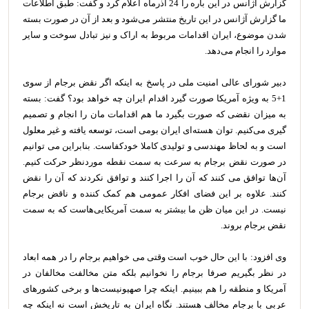
گزارش آژانس در این باره را 24 آذرماه اعلام کرد و گفت: طبق اطلاعات
ما گزارش آژانس در این تاریخ منتشر می‌شود و بعد از آن در صورت بسته
شدن موضوع، ایران اقدامات مربوط به اراک و نیز تبادل سوخت و سایر
موارد را انجام می‌دهد.
دبیر شورای عالی امنیت ملی در پاسخ به اینکه اگر نقض برجام از سوی
1+5 به ویژه آمریکا صورت گیرد اقدام ایران چه خواهد بود؟ گفت: بسته
به میزان نقضی که صورت بگیرد ما هم اقدامات مان را انجام و تصمیم
گیری می‌کنیم. توان هسته‌ای ایران بومی است، توسعه یافته و غیر معلول
است و به لحاظ مهندسی و تولیدی کاملا خودکفاست. بنابراین می توانیم
در صورت نقض برجام به سرعت به سمت نقطه موردنظر حرکت کنیم.
آن‌ها توافق می کنند که آن را اجرا کنند و توافق نکردند که آن را نقض
کنند. علاوه بر این فضای افکار عمومی هم کمک کننده و ناقض برجام
نیست. در این میان ظن ما بیشتر به سمت آمریکایی‌هاست که به سمت
نقض برجام بروند.
وی افزود: با این حال خوب است وقتی می خواهیم برجام را در همه ابعاد
در نظر بگیریم صرفا برجام را نخوانیم بلکه متن مخالفت مخالفان در
آمریکا و منطقه را هم ببینیم. اینکه چرا صهیونیست‌ها و برخی کشورهای
عربی با برجام مخالف هستند. نگاه ایران به تاریخش است نه اینکه چه