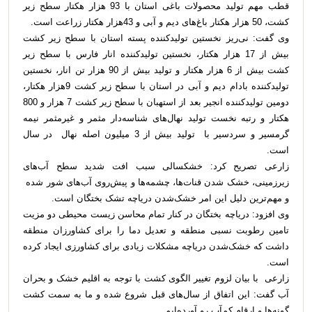
قطب مهم تولید محصولات باغی استان با 93 هزار هکتار سطح زیر
کشت، 50 هزار هکتار باغ‌های دیم و آبی و 43هزار هکتار زراعت است
.
وی گفت: نی‌ریز نخستین تولید‌کننده پسته استان با سطح زیر کشت
بیش از 17 هزار هکتار، نخستین تولید‌کننده انار فارس با سطح زیر
کشت بیش از 6 هزار هکتار و تولید بیش از 90 هزار تن انار، نخستین
تولید‌کننده بادام دیم و آبی در استان با سطح زیر کشت 9هزار هکتار،
دومین تولید‌کننده انجیر بعد از استهبان با سطح زیر کشت 7 هزار و 800
هکتار و رتبه نخست تولید نهال‌های شناسه‌دار مثمر و غیرمثمر نیمه
گرمسیر و سردسیر با
تولید بیش از 3 میلیون اصله نهال
در سال
است
.
زارعی تصریح کرد: خشکسالی سبب افت شدید سطح آب‌های
زیرزمینی، خشک شدن قنات‌ها، چشمه‌ها و پیش‌روی آب‌های شور شده
و مهم‌ترین دلیل این امر خشک‌شدن دریاچه تشک بختگان است
.
وی افزود: دریاچه بختگان در کنار تمام محاسن زیست محیطی دو مزیت
تامین رطوبت نسبی منطقه و تعدیل دما را برای کشاورزان منطقه
داشت که خشک‌شدن دریاچه مشکلات زیادی برای کشاورزی ایجاد کرده
است
.
زارعی با بیان لزوم تغییر الگوی کشت با توجه به اقلیم خشک و بحران
آب گفت: این اتفاق از سال‌های قبل شروع شده و ما به سمت کشت
گونه‌ها و ارقام کم‌آب رو آورده‌ایم
.