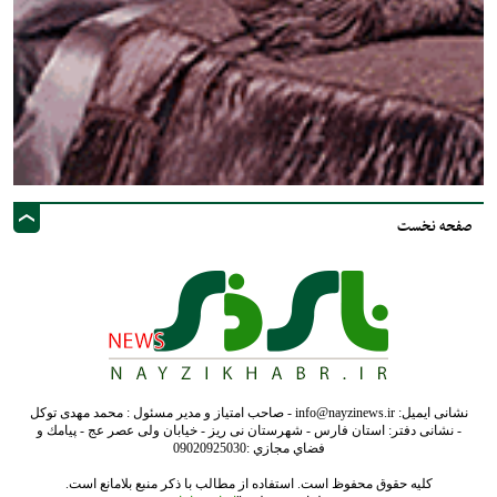
صفحه نخست
نشانی ایمیل: info@nayzinews.ir - صاحب امتیاز و مدیر مسئول : محمد مهدی توکل
- نشانی دفتر: استان فارس - شهرستان نی ریز - خیابان ولی عصر عج - پيامك و
فضاي مجازي :09020925030
کلیه حقوق محفوظ است. استفاده از مطالب با ذکر منبع بلامانع است.