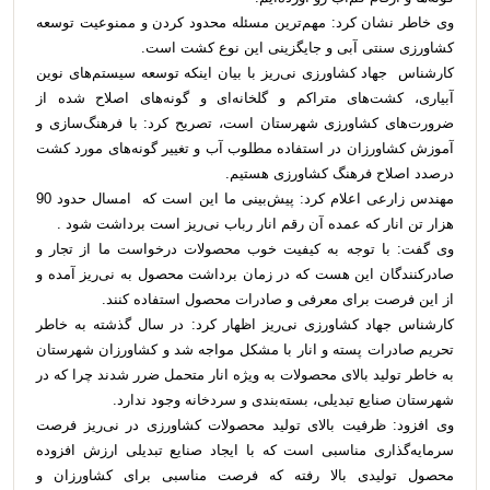
وی خاطر نشان کرد: مهم‌ترین مسئله محدود کردن و ممنوعیت توسعه
کشاورزی سنتی آبی و جایگزینی این نوع کشت است
.
کارشناس جهاد کشاورزی نی‌ریز با بیان اینکه توسعه سیستم‌های نوین
آبیاری، کشت‌های متراکم و گلخانه‌ای و گونه‌های اصلاح شده از
ضرورت‌های کشاورزی شهرستان است، تصریح کرد: با فرهنگ‌سازی و
آموزش کشاورزان در استفاده مطلوب آب و تغییر گونه‌های مورد کشت
درصدد اصلاح فرهنگ کشاورزی هستیم
.
مهندس زارعی اعلام کرد: پیش‌بینی ما این است که
امسال حدود 90
هزار تن انار که عمده آن رقم انار رباب نی‌ریز است برداشت شود .
وی گفت: با توجه به کیفیت خوب محصولات درخواست ما از تجار و
صادرکنندگان این هست که در زمان برداشت محصول به نی‌ریز آمده و
از این فرصت برای معرفی و صادرات محصول استفاده کنند
.
کارشناس جهاد کشاورزی نی‌ریز اظهار کرد: در سال گذشته به خاطر
تحریم صادرات پسته و انار با مشکل مواجه شد و کشاورزان شهرستان
به خاطر تولید بالای محصولات به ویژه انار متحمل ضرر شدند چرا که در
شهرستان صنایع تبدیلی، بسته‌بندی و سردخانه وجود ندارد
.
وی افزود: ظرفیت بالای تولید محصولات کشاورزی در نی‌ریز فرصت
سرمایه‌گذاری مناسبی است که با ایجاد صنایع تبدیلی ارزش افزوده
محصول تولیدی بالا رفته که فرصت مناسبی برای کشاورزان و