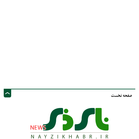
صفحه نخست
نشانی ایمیل: info@nayzinews.ir - صاحب امتیاز و مدیر مسئول : محمد مهدی توکل
- نشانی دفتر: استان فارس - شهرستان نی ریز - خیابان ولی عصر عج - پيامك و
فضاي مجازي :09020925030
کلیه حقوق محفوظ است. استفاده از مطالب با ذکر منبع بلامانع است.
طراحی و تولید :"
ایران سامانه