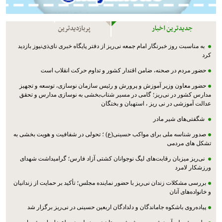
جدیدترین اخبار
پربازدیدترین
به مناسبت روز خبرنگار امام جمعه نی‌ریز از دفتر پایگاه خبری نای‌ذی‌نیوز بازدید
کرد
حضور مردم در صحنه، ضامن اقتدار کشور و تداوم حرکت انقلاب است
حضور معاون وزیر آموزش و پرورش و رئیس سازمان نوسازی، توسعه و تجهیز
مدارس کشور در نی‌ریز؛ گامی در مسیر شتاب‌بخشی به نوسازی مدارس و تحقق
عدالت آموزشی در نی ریز ، استهبان و بختگان
شگفتی‌های شیر مادر
صدور شناسه ملی برای مواکب حسینی(ع) ؛ تحولی در شفافیت و هویت بخشی به
تشکل های مردمی
نی‌ریز میزبان رقابت‌های لیگ نوجوانان کشتی آزاد فارس؛ گرامیداشت شهدای
ورزشکار لامرد
بررسی مشکلات زندان نی‌ریز با حضور نماینده مجلس؛ تأکید بر حمایت از زندانیان
و خانواده‌های آنان
پیاده‌روی باشکوه جاماندگان و دلدادگان اربعین حسینی در نی‌ریز برگزار شد