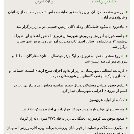
جدیدترین اخبار
پربازدیدترین
بررسی مشکلات زندان نی‌ریز با حضور نماینده مجلس؛ تأکید بر حمایت از زندانیان
و خانواده‌های آنان
پیاده‌روی باشکوه جاماندگان و دلدادگان اربعین حسینی در نی‌ریز برگزار شد
جلسه شورای آموزش و پرورش شهرستان نی‌ریز با حضور اعضای این شورا ،
دوشنبه ۱۲ مردادماه در سالن اجتماعات مدیریت آموزش و پرورش شهرستان
برگزار شد
شروع مقتدرانه نماینده نی‌ریز در لیگ برتر فوتسال استان؛ ستارگان سما با دو
پیروزی متوالی صدرنشین شد
فرمانده انتظامی شهرستان نی‌ریز از تداوم اجرای طرح ارتقای امنیت اجتماعی و
پاکسازی پارک‌ها و تفرجگاه‌های این شهرستان خبر داد
تداوم حضور میدانی مسئولان بدنبال حضور نماینده مجلس؛ فرماندار نی ریز در
قشم از نیروهای اعزامی شهرستان دیدار کرد
کمک‌های اولیه عرق‌سوز
مصوبه سران قوا درباره تمدید خودکار قراردادهای اجاره مسکن ابلاغ شد
صعود موفق تیم کوهنوردی بختگان نی‌ریز به قله ۴۳۷۵ متری لاله‌زار کرمان
پیگیری مشکلات و حمایت از قهرمانان ورزشی؛ برنامه ویژه اداره ورزش استهبان
برای توسعه دو و میدانی