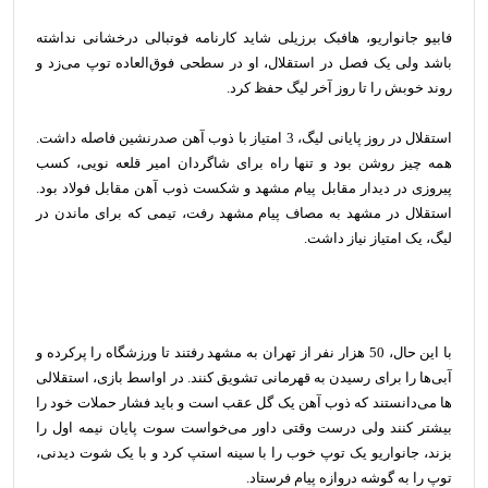
فابیو جانواریو، هافبک برزیلی شاید کارنامه فوتبالی درخشانی نداشته
باشد ولی یک فصل در استقلال، او در سطحی فوق‌العاده توپ می‌زد و
روند خوبش را تا روز آخر لیگ حفظ کرد.
استقلال در روز پایانی لیگ، 3 امتیاز با ذوب آهن صدرنشین فاصله داشت.
همه چیز روشن بود و تنها راه برای شاگردان امیر قلعه نویی، کسب
پیروزی در دیدار مقابل پیام مشهد و شکست ذوب آهن مقابل فولاد بود.
استقلال در مشهد به مصاف پیام مشهد رفت، تیمی که برای ماندن در
لیگ، یک امتیاز نیاز داشت.
با این حال، 50 هزار نفر از تهران به مشهد رفتند تا ورزشگاه را پرکرده و
آبی‌‌ها را برای رسیدن به قهرمانی تشویق کنند. در اواسط بازی، استقلالی
ها می‌دانستند که ذوب آهن یک گل عقب است و باید فشار حملات خود را
بیشتر کنند ولی درست وقتی داور می‌خواست سوت پایان نیمه اول را
بزند، جانواریو یک توپ خوب را با سینه استپ کرد و با یک شوت دیدنی،
توپ را به گوشه دروازه پیام فرستاد.