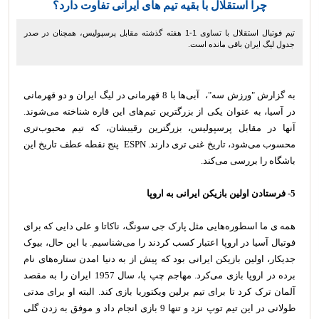
چرا استقلال با بقیه تیم های ایرانی تفاوت دارد؟
تیم فوتبال استقلال با تساوی 1-1 هفته گذشته مقابل پرسپولیس، همچنان در صدر
جدول لیگ ایران باقی مانده است.
به گزارش "ورزش سه"، آبی‌ها با 8 قهرمانی در لیگ ایران و دو قهرمانی
در آسیا، به عنوان یکی از بزرگترین تیم‌های این قاره شناخته می‌شوند.
آنها در مقابل پرسپولیس، بزرگترین رقیبشان، که تیم محبوب‌تری
محسوب می‌شود، تاریخ غنی تری دارند. ESPN پنج نقطه عطف تاریخ این
باشگاه را بررسی می‌کند.
5- فرستادن اولین بازیکن ایرانی به اروپا
همه ی ما اسطوره‌هایی مثل پارک جی سونگ، ناکاتا و علی دایی که برای
فوتبال آسیا در اروپا اعتبار کسب کردند را می‌شناسیم. با این حال، بیوک
جدیکار، اولین بازیکن ایرانی بود که پیش از به دنیا امدن ستاره‌های نام
برده در اروپا بازی می‌کرد. مهاجم چپ پا، سال 1957 ایران را به مقصد
آلمان ترک کرد تا برای تیم برلین ویکتوریا بازی کند. البته او برای مدتی
طولانی در این تیم توپ نزد و تنها 9 بازی انجام داد و موفق به زدن گلی