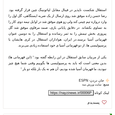
استقلال شکست ناپذیر در فینال مقابل لیائونینگ چین قرار گرفته بود.
رضا حسن زاده‌ موفق شد روی ارسال از یک ضربه ایستگاهی، گل اول را
وارد دروازه تیم چینی کند ولی زو هوی موفق شد در اوایل نیمه دوم، کار را
به تساوی بکشاند. در دقایق پایانی بازی، صمد مرفاوی موفق شد گل
پیروزی بخش تیمش را به ثمر رسانده و استقلال را به دومین عنوان
قهرمانی آسیا برسند.در ایران، هواداران استقلال در کری هایشان با
پرسپولیسی ها، از دو قهرمانی آسیا ی خود استفاده زیادی می‌برند.
یکی از مربیان سابق استقلال در این رابطه گفته بود:" (این قهرمانی ها)
بدین معنی است که باید به پرسپولیسی ها بگوییم وقتی شما هیچ چیز
نبودید، ما قهرمان آسیا شده بودیم، آن هم نه یک بار بلکه دو بار."
جان دردن- ESPN
منبع:
سایت ورزش سه
لینک کوتاه:
https://nayzinews.ir/00006P