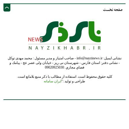
صفحه نخست
نشانی ایمیل: info@nayzinews.ir - صاحب امتیاز و مدیر مسئول : محمد مهدی توکل
- نشانی دفتر: استان فارس - شهرستان نی ریز - خیابان ولی عصر عج - پيامك و
فضاي مجازي :09020925030
کلیه حقوق محفوظ است. استفاده از مطالب با ذکر منبع بلامانع است.
طراحی و تولید :"
ایران سامانه