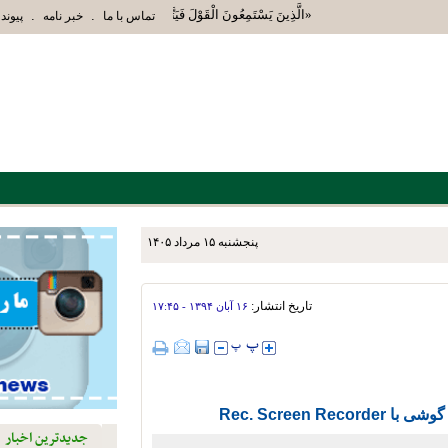
«الَّذِينَ يَسْتَمِعُونَ الْقَوْلَ فَيَتَّبِعُونَ أَحْسَنَهُ أُوْلَئِكَ الَّذِ
.
.
تماس با ما
خبر نامه
پیوند 
پنجشنبه ۱۵ مرداد ۱۴۰۵
زش استهبان برای توسعه دو و
تاریخ انتشار:
۱۶ آبان ۱۳۹۴ - ۱۷:۴۵
Rec. Screen 
جدیدترین اخبار