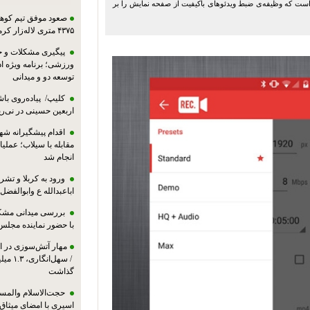
‌های اندروید است که وظیفه‌ی ضبط ویدئوهای باکیفیت از صفحه نمایش را بر
صعود موفق تیم کوهنو
۴۳۷۵ متری لاله‌زار کرمان
پیگیری مشکلات و حم
ورزشی؛ برنامه ویژه ا
توسعه دو و میدانی
کلیپ/ پیاده‌روی باش
اربعین حسینی در نی‌ری
اقدام پیشگیرانه شه
مقابله با سیلاب؛ عملی
انجام شد
ورود به کربلا و ت
اباعبدالله ع وابوالفضل
بررسی میدانی مشکل
با حضور نماینده مجلس
مهار آتش‌سوزی در ان
/ سهل‌
گذاشت
حجت‌الاسلام والمس
اسیری با امضای میثاق‌