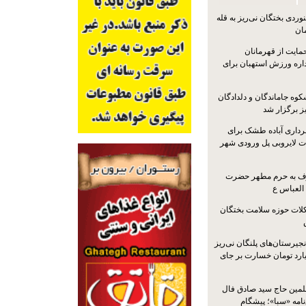
ردی بختگان نی‌ریز به قله
ایت از قهرمانان
داره ورزش استهبان برای
کوه جاماندگان و دلدادگان
ز برگزار شد
رداری آباده طشک برای
ات لایروبی پل ورودی شهر
شرف به حرم مطهر حضرت
 العباس ع
ات حوزه سلامت بختگان
جیرستان‌های پلنگان نی‌ریز
انگاری، ۱.۳ میلیارد تومان خسارت بر جای
لمین حاج سید صادق فال
نامه «سبا»؛ پیشگام