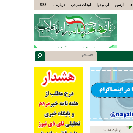
ينَ هَدَاهُمُ اللَّهُ وَأُوْلَئِكَ هُمْ أُوْلُوا الْأَلْبَابِ» عاقلان هدایت یافته،حرفها را میشنوند و سپس به
.
.
.
.
.
ها
آرشیو
آب و هوا
اوقات شرعی
درباره ما
RSS
پربازدیدترین