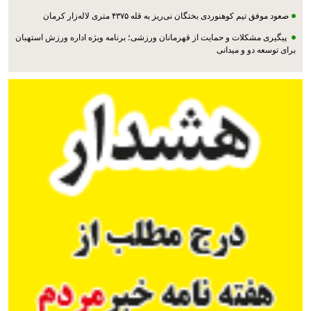
صعود موفق تیم کوهنوردی بختگان نی‌ریز به قله ۴۳۷۵ متری لاله‌زار کرمان
پیگیری مشکلات و حمایت از قهرمانان ورزشی؛ برنامه ویژه اداره ورزش استهبان
برای توسعه دو و میدانی