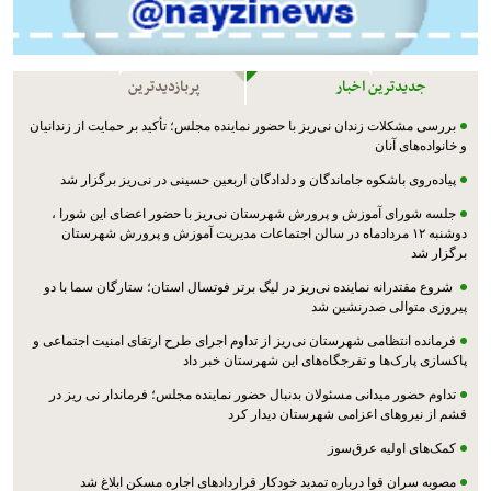
جدیدترین اخبار
پربازدیدترین
بررسی مشکلات زندان نی‌ریز با حضور نماینده مجلس؛ تأکید بر حمایت از زندانیان
و خانواده‌های آنان
پیاده‌روی باشکوه جاماندگان و دلدادگان اربعین حسینی در نی‌ریز برگزار شد
جلسه شورای آموزش و پرورش شهرستان نی‌ریز با حضور اعضای این شورا ،
دوشنبه ۱۲ مردادماه در سالن اجتماعات مدیریت آموزش و پرورش شهرستان
برگزار شد
شروع مقتدرانه نماینده نی‌ریز در لیگ برتر فوتسال استان؛ ستارگان سما با دو
پیروزی متوالی صدرنشین شد
فرمانده انتظامی شهرستان نی‌ریز از تداوم اجرای طرح ارتقای امنیت اجتماعی و
پاکسازی پارک‌ها و تفرجگاه‌های این شهرستان خبر داد
تداوم حضور میدانی مسئولان بدنبال حضور نماینده مجلس؛ فرماندار نی ریز در
قشم از نیروهای اعزامی شهرستان دیدار کرد
کمک‌های اولیه عرق‌سوز
مصوبه سران قوا درباره تمدید خودکار قراردادهای اجاره مسکن ابلاغ شد