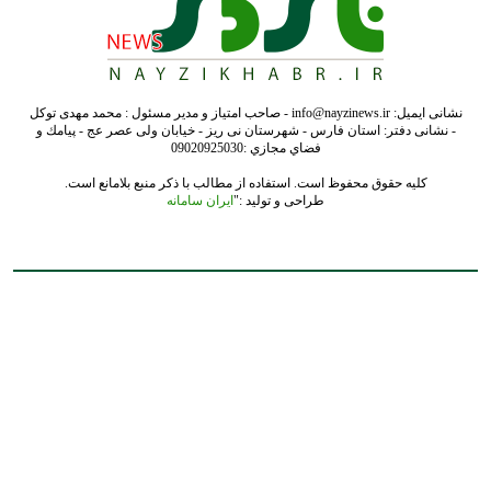
نشانی ایمیل: info@nayzinews.ir - صاحب امتیاز و مدیر مسئول : محمد مهدی توکل
- نشانی دفتر: استان فارس - شهرستان نی ریز - خیابان ولی عصر عج - پيامك و
فضاي مجازي :09020925030
کلیه حقوق محفوظ است. استفاده از مطالب با ذکر منبع بلامانع است.
طراحی و تولید :"
ایران سامانه