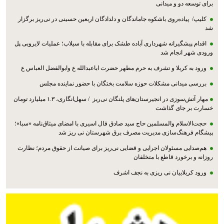
برای توسعه دو و میدانی
کلیپ/ پیاده‌روی باشکوه جاماندگان و دلدادگان اربعین حسینی در نی‌ریز برگزار
شد
اقدام پیشگیرانه شهرداری آباده طشک برای مقابله با سیلاب؛ عملیات لایروبی پل
ورودی شهر انجام شد
ورود به کربلا و تشرف به حرم مطهر حضرت اباعبدالله ع وابوالفضل العباس ع
بررسی میدانی مشکلات حوزه سلامت بختگان با حضور نماینده مجلس
مهار آتش‌سوزی در انجیرستان‌های پلنگان نی‌ریز / سهل‌انگاری، ۱.۳ میلیارد تومان
خسارت بر جای گذاشت
حجت‌الاسلام والمسلمین حاج سید صادق فال اسیری با امضای میثاق‌نامه «سبا»؛
پیشگام فرهنگ‌سازی مدیریت مصرف برق شهرستان نی ریز شد
هم‌صدایی مسئولان اجرایی و قضایی نی‌ریز برای صیانت از حقوق مردم؛ نظارت
روزانه و برخورد قاطع با متخلفان
ورود کربلاییان نی ریزی به نجف اشرف