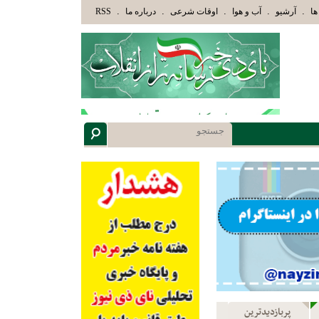
وَأُوْلَئِكَ هُمْ أُوْلُوا الْأَلْبَابِ» عاقلان هدایت یافته،حرفها را میشنوند و سپس بهترین را انتخاب میکنند(
.
.
.
.
.
ها
آرشیو
آب و هوا
اوقات شرعی
درباره ما
RSS
پربازدیدترین