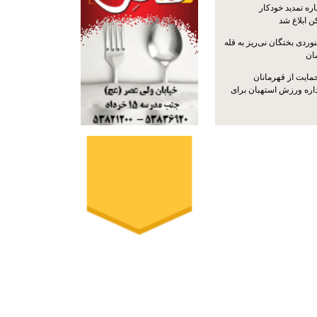
ره تمدید خودکار
ن ابلاغ شد
ردی بختگان نی‌ریز به قله
ایت از قهرمانان
داره ورزش استهبان برای