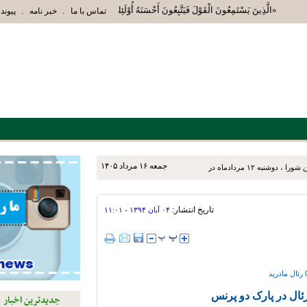
«الَّذِينَ يَسْتَمِعُونَ الْقَوْلَ فَيَتَّبِعُونَ أَحْسَنَهُ أُوْلَئِكَ الَّذِينَ هَدَاهُمُ اللَّهُ 
.
.
تماس با ما
خبر نامه
پیوند 
جمعه ۱۶ مرداد ۱۴۰۵
تاریخ انتشار:
۰۴ آبان ۱۳۹۴ - ۱۱:۰۱
ال در پارک دو پرنس
جدیدترین اخبار