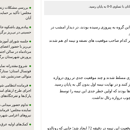
0 به پایان رسید.
بررسی مشکلات زندان
مجلس؛ تأکید بر حمایت ا
آنان
ین گروه به پیروزی رسیده بودند، در دیدار امشب در
پیاده‌روی باشکوه جام
حسینی در نی‌ریز برگز
.
، هر کدام صاحب موقعیت های نصفه و نیمه ‏ای هم شدند
جلسه شورای آموزش
مردادماه در سالن اجت
پرورش شهرستان برگز
شروع مقتدرانه نمایند
فوتسال استان؛ ستارگا
متوالی صدرنشین شد
بازی مسلط شدند و چند موقعیت جدی تر روی ‏دروازه
کنند و در نهایت نیمه اول بدون گل ‏به پایان رسید.‏
فرمانده انتظامی شهر
اجرای طرح ارتقای امن
 ها بودند که اولین خطر جدی این نیمه را ‏توسط
پارک‌ها و تفرجگاه‌های
چوب دروازه رئال نداشت.‏
تداوم حضور میدانی 
نماینده مجلس؛ فرماندا
نیروهای اعزامی شهرست
کمک‌های اولیه عرق‌
بعد از چند موقعیت نصفه و نیمه دیگر از دو تیم، جدی ترین موقعیت این نیمه در دقیقه 72 ایجاد شد؛ ‏جایی که رونالدو