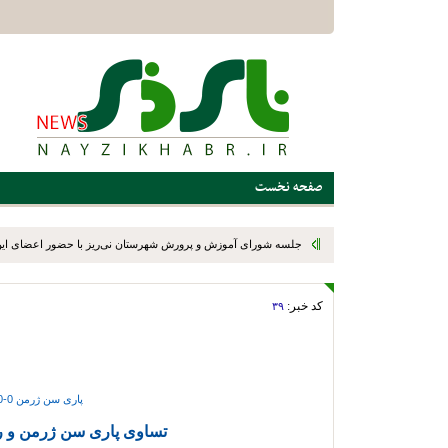
صفحه نخست
کد خبر:
۳۹
پاری سن ژرمن 0-0 رئال مادرید
تساوی پاری سن ژرمن و رئ