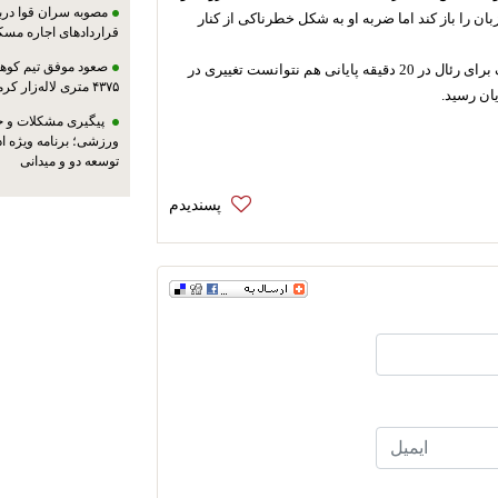
مصوبه سران قوا دربا
ان را باز کند اما ضربه ‏او به شکل خطرناکی از کنار
قراردادهای اجاره مسک
صعود موفق تیم کوهنو
ورود پاستوره و لوکاس برای پی اس جی و مودریچ و چریشف برای رئال در 20 دقیقه پایانی هم نتوانست ‏تغییری در
۴۳۷۵ متری لاله‌زار کرمان
ان رسید.‏
پیگیری مشکلات و حم
ورزشی؛ برنامه ویژه ا
توسعه دو و میدانی