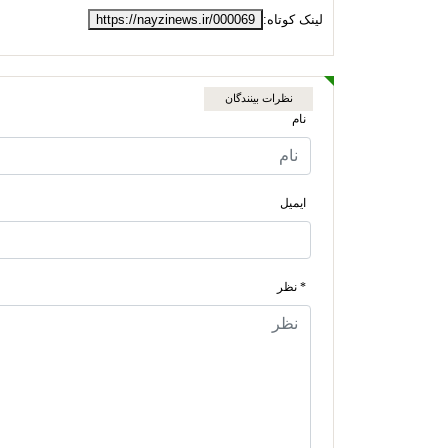
لینک کوتاه:
https://nayzinews.ir/000069
نظرات بینندگان
نام
ایمیل
* نظر