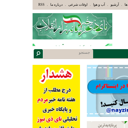
كَ الَّذِينَ هَدَاهُمُ اللَّهُ وَأُوْلَئِكَ هُمْ أُوْلُوا الْأَلْبَابِ» عاقلان هدایت یافته،حرفها را میشنوند
.
.
.
.
.
ها
آرشیو
آب و هوا
اوقات شرعی
درباره ما
RSS
پربازدیدترین