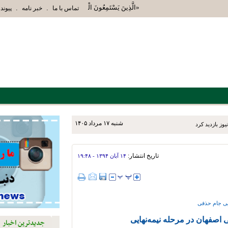
«الَّذِينَ يَسْتَمِعُونَ الْقَوْلَ فَيَتَّبِعُونَ أَحْسَنَهُ أُوْلَئِ
.
.
تماس با ما
خبر نامه
پیوند 
شنبه ۱۷ مرداد ۱۴۰۵
تاریخ انتشار:
۱۴ آبان ۱۳۹۴ - ۱۹:۴۸
یی جام حذفی
ی اصفهان در مرحله نیمه‌نهایی
جدیدترین اخبار