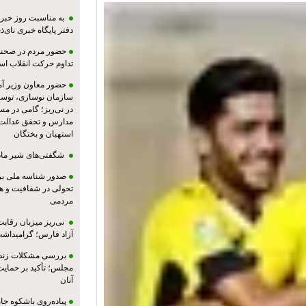
به مناسبت روز خبرنگ
دفتر پایگاه خبری نای‌ذی
حضور مردم در صحنه،
تداوم حرکت انقلاب ا
حضور معاون وزیر آ
سازمان نوسازی، توسع
در نی‌ریز؛ گامی در م
مدارس و تحقق عدالت 
استهبان و بختگان
شگفتی‌های شیر ماد
صدور شناسه ملی بر
تحولی در شفافیت و ه
مردمی
نی‌ریز میزبان رقاب
آزاد فارس؛ گرامیداش
بررسی مشکلات زندان
مجلس؛ تأکید بر حمایت ا
آنان
پیاده‌روی باشکوه جام