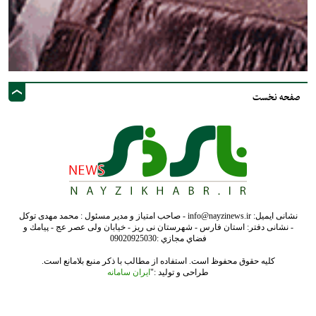
صفحه نخست
نشانی ایمیل: info@nayzinews.ir - صاحب امتیاز و مدیر مسئول : محمد مهدی توکل
- نشانی دفتر: استان فارس - شهرستان نی ریز - خیابان ولی عصر عج - پيامك و
فضاي مجازي :09020925030
کلیه حقوق محفوظ است. استفاده از مطالب با ذکر منبع بلامانع است.
طراحی و تولید :"
ایران سامانه