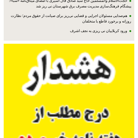
حجت‌الاسلام والمسلمین حاج سید صادق فال اسیری با امضای میثاق‌نامه «سبا»؛
پیشگام فرهنگ‌سازی مدیریت مصرف برق شهرستان نی ریز شد
هم‌صدایی مسئولان اجرایی و قضایی نی‌ریز برای صیانت از حقوق مردم؛ نظارت
روزانه و برخورد قاطع با متخلفان
ورود کربلاییان نی ریزی به نجف اشرف