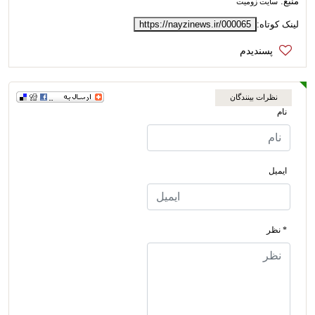
منبع:
سایت زومیت
لینک کوتاه:
https://nayzinews.ir/000065
نظرات بینندگان
نام
ایمیل
* نظر