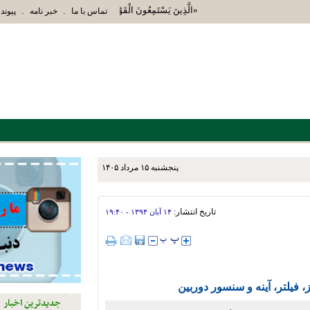
«الَّذِينَ يَسْتَمِعُونَ الْقَوْلَ فَيَتَّبِعُونَ أَحْسَنَهُ أُوْلَئِكَ ال
.
.
تماس با ما
خبر نامه
پیوند 
پنجشنبه ۱۵ مرداد ۱۴۰۵
زش استهبان برای توسعه دو و
تاریخ انتشار:
۱۴ آبان ۱۳۹۴ - ۱۹:۴۰
فیلتر، آینه و سنسور دوربین
جدیدترین اخبار