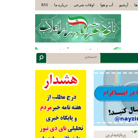
َّذِينَ هَدَاهُمُ اللَّهُ وَأُوْلَئِكَ هُمْ أُوْلُوا الْأَلْبَابِ» عاقلان هدایت یافته،حرفها را میشنوند و سپ
.
.
.
.
.
ها
آرشیو
آب و هوا
اوقات شرعی
درباره ما
RSS
پربازدیدترین