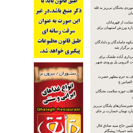
ردی بختگان نی‌ریز به قله
ایت از قهرمانان
داره ورزش استهبان برای
کوه جاماندگان و دلدادگان
ز برگزار شد
رداری آباده طشک برای
ات لایروبی پل ورودی شهر
شرف به حرم مطهر حضرت
 العباس ع
ات حوزه سلامت بختگان
جیرستان‌های پلنگان نی‌ریز
انگاری، ۱.۳ میلیارد تومان خسارت بر جای
لمین حاج سید صادق فال
نامه «سبا»؛ پیشگام