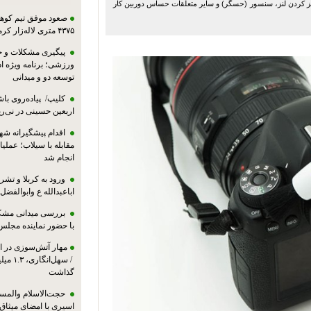
 کردن لنز، سنسور (حسگر) و سایر متعلقات‌ حساس‌ دوربین کار
صعود موفق تیم کوهنو
۴۳۷۵ متری لاله‌زار کرمان
پیگیری مشکلات و حم
ورزشی؛ برنامه ویژه ا
توسعه دو و میدانی
کلیپ/ پیاده‌روی باش
اربعین حسینی در نی‌ری
اقدام پیشگیرانه شه
مقابله با سیلاب؛ عملی
انجام شد
ورود به کربلا و ت
اباعبدالله ع وابوالفضل
بررسی میدانی مشکل
با حضور نماینده مجلس
مهار آتش‌سوزی در ان
/ سهل‌
گذاشت
حجت‌الاسلام والمس
اسیری با امضای میثاق‌