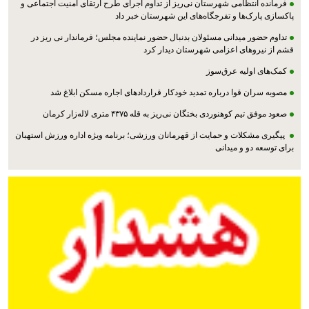
فرمانده انتظامی شهرستان نی‌ریز از تداوم اجرای طرح ارتقای امنیت اجتماعی و
پاکسازی پارک‌ها و تفرجگاه‌های این شهرستان خبر داد
تداوم حضور میدانی مسئولان بدنبال حضور نماینده مجلس؛ فرماندار نی ریز در
قشم از نیروهای اعزامی شهرستان دیدار کرد
کمک‌های اولیه عرق‌سوز
مصوبه سران قوا درباره تمدید خودکار قراردادهای اجاره مسکن ابلاغ شد
صعود موفق تیم کوهنوردی بختگان نی‌ریز به قله ۴۳۷۵ متری لاله‌زار کرمان
پیگیری مشکلات و حمایت از قهرمانان ورزشی؛ برنامه ویژه اداره ورزش استهبان
برای توسعه دو و میدانی