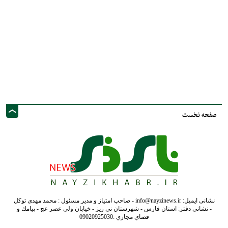
صفحه نخست
نشانی ایمیل: info@nayzinews.ir - صاحب امتیاز و مدیر مسئول : محمد مهدی توکل
- نشانی دفتر: استان فارس - شهرستان نی ریز - خیابان ولی عصر عج - پيامك و
فضاي مجازي :09020925030
کلیه حقوق محفوظ است. استفاده از مطالب با ذکر منبع بلامانع است.
طراحی و تولید :"
ایران سامانه