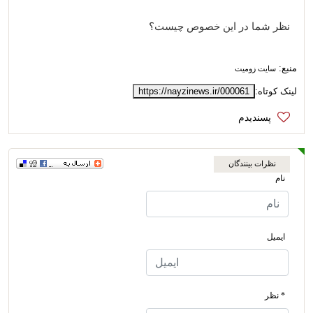
نظر شما در این خصوص چیست؟
منبع:
سایت زومیت
لینک کوتاه:
https://nayzinews.ir/000061
نظرات بینندگان
نام
ایمیل
* نظر