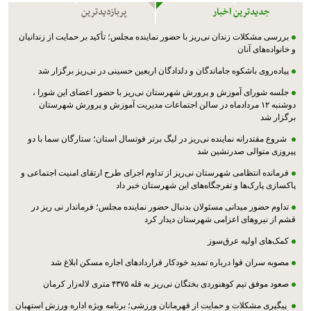
جدیدترین اخبار
پربازدیدترین
بررسی مشکلات زندان نی‌ریز با حضور نماینده مجلس؛ تأکید بر حمایت از زندانیان
و خانواده‌های آنان
پیاده‌روی باشکوه جاماندگان و دلدادگان اربعین حسینی در نی‌ریز برگزار شد
جلسه شورای آموزش و پرورش شهرستان نی‌ریز با حضور اعضای این شورا ،
دوشنبه ۱۲ مردادماه در سالن اجتماعات مدیریت آموزش و پرورش شهرستان
برگزار شد
شروع مقتدرانه نماینده نی‌ریز در لیگ برتر فوتسال استان؛ ستارگان سما با دو
پیروزی متوالی صدرنشین شد
فرمانده انتظامی شهرستان نی‌ریز از تداوم اجرای طرح ارتقای امنیت اجتماعی و
پاکسازی پارک‌ها و تفرجگاه‌های این شهرستان خبر داد
تداوم حضور میدانی مسئولان بدنبال حضور نماینده مجلس؛ فرماندار نی ریز در
قشم از نیروهای اعزامی شهرستان دیدار کرد
کمک‌های اولیه عرق‌سوز
مصوبه سران قوا درباره تمدید خودکار قراردادهای اجاره مسکن ابلاغ شد
صعود موفق تیم کوهنوردی بختگان نی‌ریز به قله ۴۳۷۵ متری لاله‌زار کرمان
پیگیری مشکلات و حمایت از قهرمانان ورزشی؛ برنامه ویژه اداره ورزش استهبان