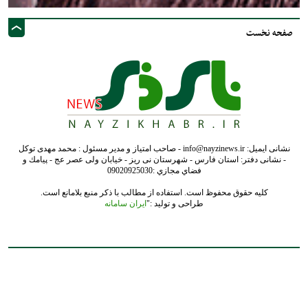
صفحه نخست
نشانی ایمیل: info@nayzinews.ir - صاحب امتیاز و مدیر مسئول : محمد مهدی توکل
- نشانی دفتر: استان فارس - شهرستان نی ریز - خیابان ولی عصر عج - پيامك و
فضاي مجازي :09020925030
کلیه حقوق محفوظ است. استفاده از مطالب با ذکر منبع بلامانع است.
طراحی و تولید :"
ایران سامانه