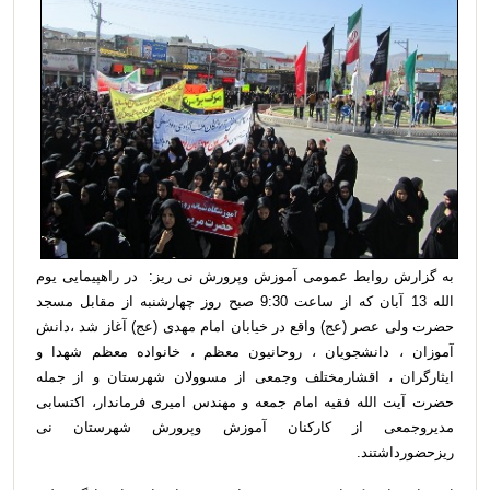
به گزارش روابط عمومی آموزش وپرورش نی ریز:
در راهپیمایی یوم
الله 13 آبان که از ساعت 9:30 صبح روز چهارشنبه از مقابل مسجد
حضرت ولی عصر (عج) واقع در خیابان امام مهدی (عج) آغاز شد ،دانش
آموزان ، دانشجویان ، روحانیون معظم ، خانواده معظم شهدا و
ایثارگران ، اقشارمختلف وجمعی از مسوولان شهرستان و از جمله
حضرت آیت الله فقیه امام جمعه و مهندس امیری فرماندار، اکتسابی
مدیروجمعی از کارکنان آموزش وپرورش شهرستان نی
ریزحضورداشتند.