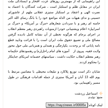
این راهپیمایی که از مهمترین روزهای عزت، افتخار و ایستادگی ملت
ایران در مقابل ظلم و استکبار است ، شرکت کنندگان با اعتماد به
نصرت الهی و اعتقاد بر استکبار ستیزی عقلانی ملهم از عاشورای
حسینی و ندای هیهات من الذله مواضع خود را با بانگ رسای الله اکبر
خامنه ای رهبر و با سردادن شعارهای «مرگ بر آمریکا» و «مرگ بر
اسراییل» اعلام وپشتیبانی خودرا ازمنویات راهبردی رهبر معظم انقلاب
در اجرای برجام که هرگونه تخطی از آن نشانه کامل نادیده گرفتن
مصالح ملی و تضییع حقوق ملت
ایران است را با قرائت وتایید قطع
نامه پایانی
که بر وحدت، یکپارچگی و همدلی و همزبانی ملی حول محور
ولایت فقیه، پیروی از آموزه های امام راحل(ره) و رهنمودهای حکیمانه
رهبر معظم انقلاب حکایت داشت ،
سیاستهای خصمانه امریکای جنایتکار
را محکوم کردند.
شایان ذکر است
توزیع پلاکارد و تبلیغات محیطی با مضامین مرتبط با
یوم الله 13 آبان و آمریکا ستیزی از جمله اقدامات فرهنگی در طول
مسیر راهپیمایی بود.
اسماعیل زردشت
منبع:
تولیدی
لینک کوتاه:
https://nayzinews.ir/00005x