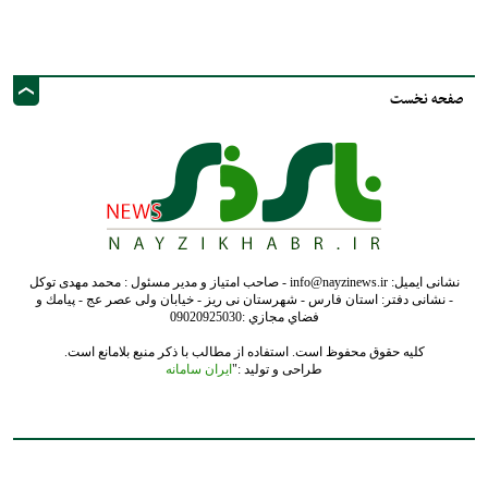
نشانی ایمیل: info@nayzinews.ir - صاحب امتیاز و مدیر مسئول : محمد مهدی توکل
- نشانی دفتر: استان فارس - شهرستان نی ریز - خیابان ولی عصر عج - پيامك و
فضاي مجازي :09020925030
کلیه حقوق محفوظ است. استفاده از مطالب با ذکر منبع بلامانع است.
طراحی و تولید :"
ایران سامانه