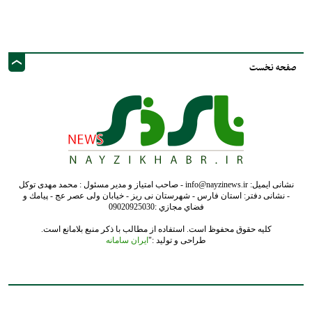
صفحه نخست
نشانی ایمیل: info@nayzinews.ir - صاحب امتیاز و مدیر مسئول : محمد مهدی توکل
- نشانی دفتر: استان فارس - شهرستان نی ریز - خیابان ولی عصر عج - پيامك و
فضاي مجازي :09020925030
کلیه حقوق محفوظ است. استفاده از مطالب با ذکر منبع بلامانع است.
طراحی و تولید :"
ایران سامانه