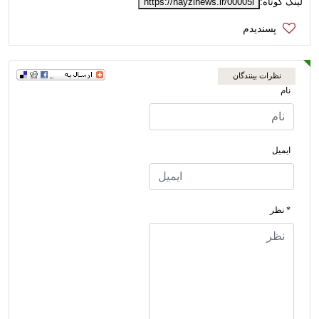
لینک کوتاه:
https://nayzinews.ir/00005i
نظرات بینندگان
نام
ایمیل
* نظر