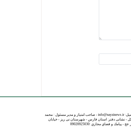
نشانی ایمیل: info@nayzinews.ir - صاحب امتیاز و مدیر مسئول : محمد
ل - نشانی دفتر: استان فارس - شهرستان نی ریز - خیابان
- پيامك و فضاي مجازي :09020925030