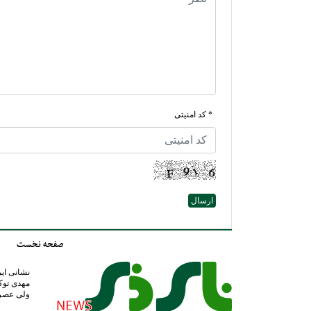
* کد امنیتی
صفحه نخست
مهدی توک
ولی عصر عج 