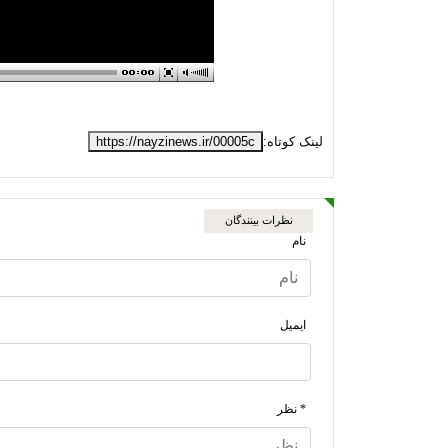
لینک کوتاه:
https://nayzinews.ir/00005c
نظرات بینندگان
نام
ایمیل
* نظر