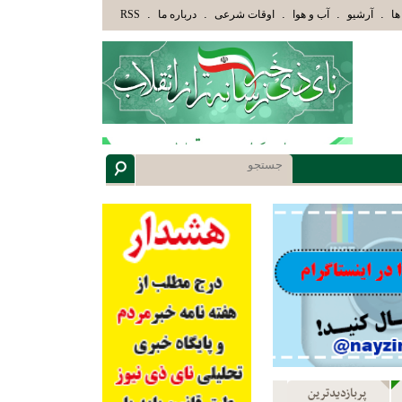
وْلَئِكَ الَّذِينَ هَدَاهُمُ اللَّهُ وَأُوْلَئِكَ هُمْ أُوْلُوا الْأَلْبَابِ» عاقلان هدایت یافته،حرفها را م
.
.
.
.
.
ها
آرشیو
آب و هوا
اوقات شرعی
درباره ما
RSS
پربازدیدترین