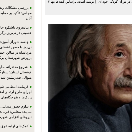
معمای اینیشتین معمای مشهوری است که برخی معتقد هستند اینیشتین در دوران کودکی خود آن را نوشته است. براساس گفته‌ها تنها ۲
بررسی مشکلات زندان
مجلس؛ تأکید بر حمایت ا
آنان
پیاده‌روی باشکوه جام
حسینی در نی‌ریز برگز
جلسه شورای آموزش
مردادماه در سالن اجت
پرورش شهرستان برگز
شروع مقتدرانه نمایند
فوتسال استان؛ ستارگا
متوالی صدرنشین شد
فرمانده انتظامی شهر
اجرای طرح ارتقای امن
پارک‌ها و تفرجگاه‌های
تداوم حضور میدانی 
نماینده مجلس؛ فرماندا
نیروهای اعزامی شهرست
کمک‌های اولیه عرق‌